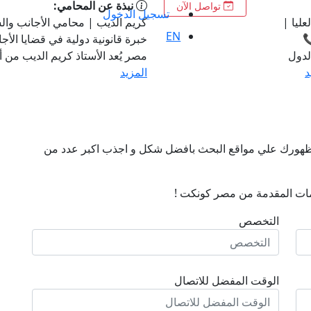
نبذة عن المحامي:
تواصل الآن
تسجيل الدخول
عليا |
كريم الديب | محامي الأجانب وال
EN
خبرة قانونية دولية في قضايا الأج
معة الدول
مصر يُعد الأستاذ كريم الديب من أبر
د
المزيد
ن ظهورك علي مواقع البحث بافضل شكل و اجذب اكبر عدد من
ات المقدمة من مصر كونكت !
التخصص
الوقت المفضل للاتصال