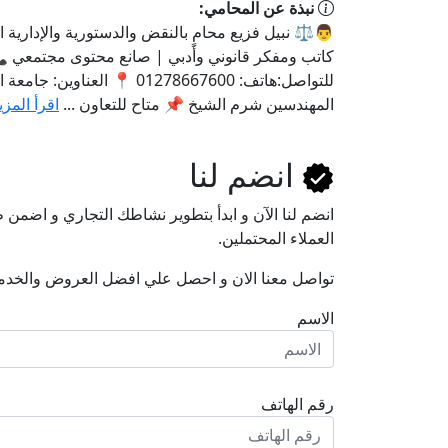
نبذة عن المحامي:
👨⚖️ نبيل فزيع محامٍ بالنقض والدستورية والإدارية ال
كاتب ومفكر قانوني وأدبي | صانع محتوى مجتمعي 
للتواصل:هاتف: 01278667600 📍 العناوين: جا
المهندسين شرم الشيخ 📌 متاح للتعاون ...
اقرأ المزي
انضم لنا
انضم لنا اﻵن و ابدأ بتطوير نشاطك التجاري و اضم
العملاء المحتملين.
تواصل معنا الان و احصل علي افضل العروض والخدم
الاسم
رقم الهاتف