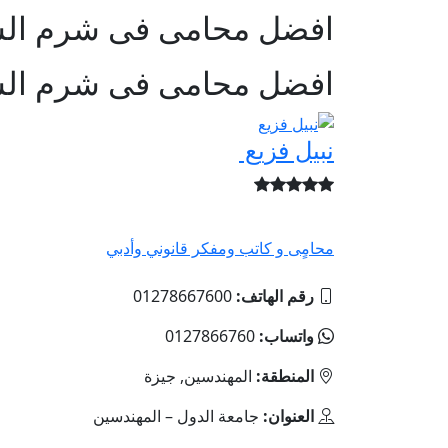
افضل محامى فى شرم ال
افضل محامى فى شرم ال
نبيل فزيع
محامٍى و كاتب ومفكر قانوني وأدبي
رقم الهاتف:
01278667600
واتساب:
0127866760
المنطقة:
المهندسين, جيزة
العنوان:
جامعة الدول – المهندسين