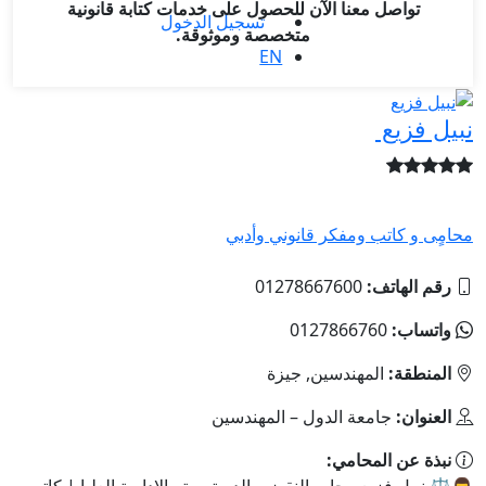
تواصل معنا الآن للحصول على خدمات كتابة قانونية
تسجيل الدخول
متخصصة وموثوقة.
EN
نبيل فزيع
محامٍى و كاتب ومفكر قانوني وأدبي
رقم الهاتف:
01278667600
واتساب:
0127866760
المنطقة:
المهندسين, جيزة
العنوان:
جامعة الدول – المهندسين
نبذة عن المحامي:
👨⚖️ نبيل فزيع محامٍ بالنقض والدستورية والإدارية العليا | كاتب