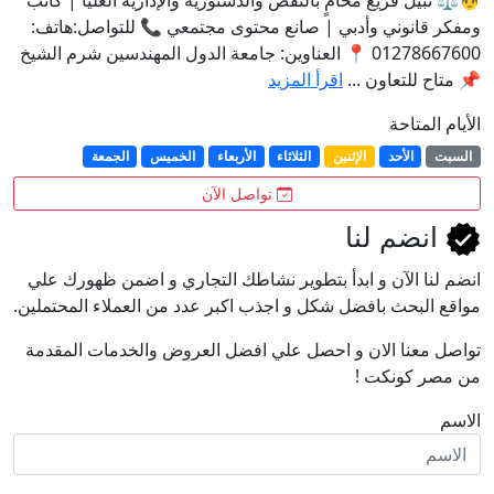
ومفكر قانوني وأدبي | صانع محتوى مجتمعي 📞 للتواصل:هاتف:
01278667600 📍 العناوين: جامعة الدول المهندسين شرم الشيخ
📌 متاح للتعاون ...
اقرأ المزيد
الأيام المتاحة
السبت
الأحد
الإثنين
الثلاثاء
الأربعاء
الخميس
الجمعة
تواصل الآن
انضم لنا
انضم لنا اﻵن و ابدأ بتطوير نشاطك التجاري و اضمن ظهورك علي
مواقع البحث بافضل شكل و اجذب اكبر عدد من العملاء المحتملين.
تواصل معنا الان و احصل علي افضل العروض والخدمات المقدمة
من مصر كونكت !
الاسم