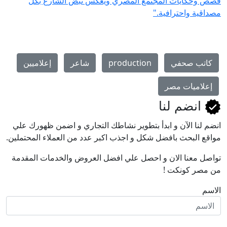
قصص وحكايات المجتمع المصري ويعكس نبض الشارع بكل
مصداقية واحترافية."
كاتب صحفي
production
شاعر
إعلاميين
إعلاميات مصر
انضم لنا
انضم لنا اﻵن و ابدأ بتطوير نشاطك التجاري و اضمن ظهورك علي
مواقع البحث بافضل شكل و اجذب اكبر عدد من العملاء المحتملين.
تواصل معنا الان و احصل علي افضل العروض والخدمات المقدمة
من مصر كونكت !
الاسم