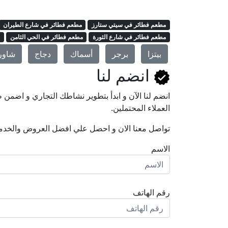
مطعم فطائر في سيتي ستارز
مطعم فطائر في شارع الطيران
مطعم فطائر في شارع الثورة
مطعم فطائر في الحي الثامن
م
بيتزا
برجر
أسماك
دجاج
شاور
انضم لنا
انضم لنا اﻵن و ابدأ بتطوير نشاطك التجاري و اضم
العملاء المحتملين.
تواصل معنا الان و احصل علي افضل العروض والخدم
الاسم
رقم الهاتف