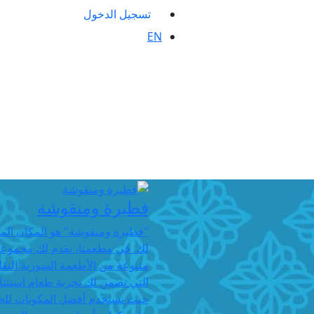
تسجيل الدخول
EN
فطيرة ومنقوشة
"فطيرة ومنقوشة" هو المكان المث
لك. في مطعمنا، نقدم لك مجموع
متنوعة من الأطعمة السورية التقل
التي تضمن لك تجربة طعام استثنائ
حيث نستخدم أفضل المكونات لل