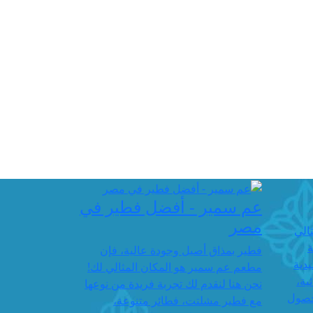
عم سمير - أفضل فطير في
مصر
الي
ة
فطير بمذاق أصيل وجودة عالية، فإن
يدية
مطعم عم سمير هو المكان المثالي لك!
ية،
نحن هنا لنقدم لك تجربة فريدة من نوعها
حصول
مع فطير مشلتت، فطائر متنوعة،