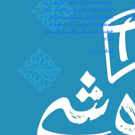
ن
ومخبوزات تذكرك بطعم الماضي. مع
ازجة،
عجينة هشة وطعم غني، نحرص على
لذيذ.
استخدام أفضل المكونات وأصالة
الوصفات لضمان أن كل قضمة من
فطيرنا تأخذك إلى عالم من النكهات
الرائ
الدقي, جيزة