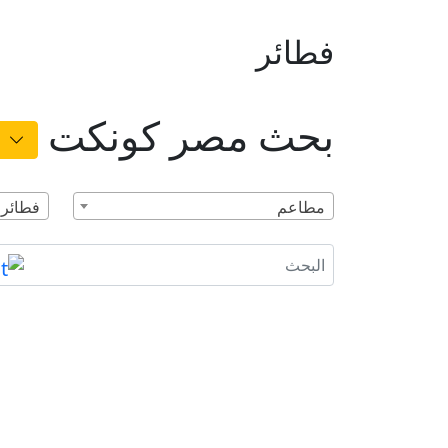
فطائر
بحث مصر كونكت
مطاعم
فطائر