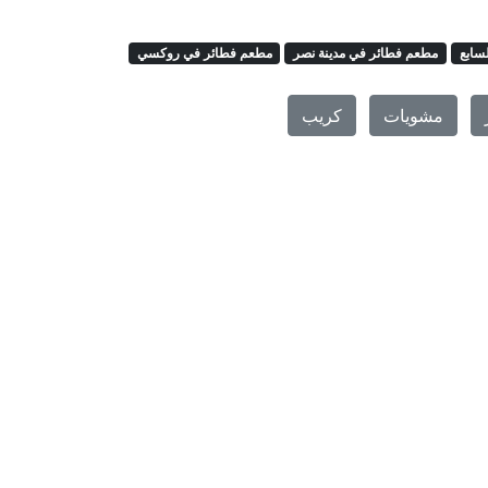
سابع
مطعم فطائر في مدينة نصر
مطعم فطائر في روكسي
مشويات
كريب