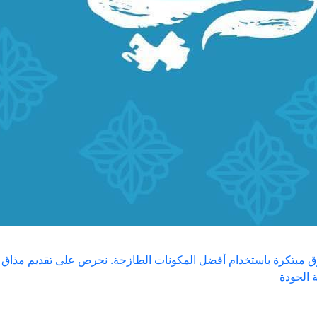
طرق مبتكرة باستخدام أفضل المكونات الطازجة. نحرص على تقديم مذاق ل
 الجودة