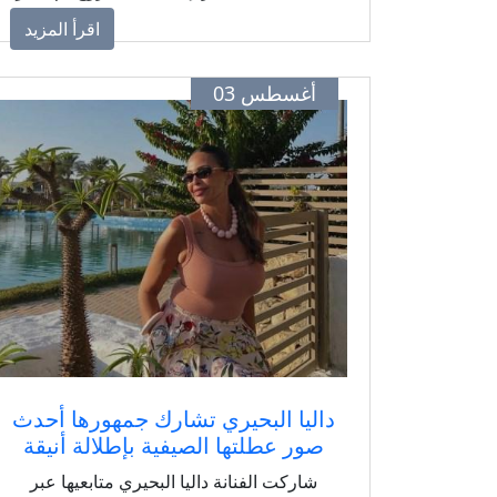
باكتشاف المواهب المسرحية، بل ساهم في
اقرأ المزيد
إعداد جيل جديد من الفنانين والمخرجين
القادرين على إثراء الحركة الفنية المصرية،
أغسطس 03
وذلك خلال ندوة تكريمه ضمن فعاليات
المهرجان القومي للمسرح المصري.
داليا البحيري تشارك جمهورها أحدث
صور عطلتها الصيفية بإطلالة أنيقة
شاركت الفنانة داليا البحيري متابعيها عبر