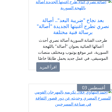
بعد نجاح "ضريبة البعد".. أصالة
نصري تطرح أغنيتها الجديدة "أصالة"
برسالة فنية مختلفة
طرحت الفنانة السورية أصالة نصري أحدث
أعمالها الغنائية بعنوان "أصالة" باللهجة
السورية، عبر موقع يوتيوب ومختلف منصات
الموسيقى، في عمل جديد يحمل طابعًا خاصًا
يجمع بين صوتها المميز والكلمات والألحان
اقرأ المزيد
القريبة من إحساسها الفني، بالتزامن مع
استمرار نجاح ألبومها الجديد "ضريبة البعد"
الذي يضم مجموعة من الأغاني المتنوعة
أغسطس 03
بالتعاون مع نخبة من الشعراء والملحنين.