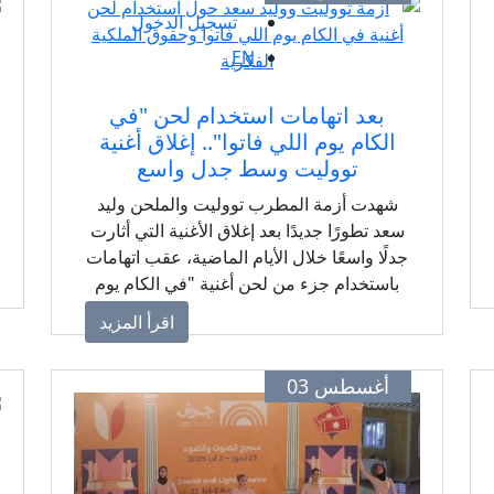
تسجيل الدخول
EN
بعد اتهامات استخدام لحن "في
الكام يوم اللي فاتوا".. إغلاق أغنية
تووليت وسط جدل واسع
شهدت أزمة المطرب تووليت والملحن وليد
سعد تطورًا جديدًا بعد إغلاق الأغنية التي أثارت
جدلًا واسعًا خلال الأيام الماضية، عقب اتهامات
باستخدام جزء من لحن أغنية "في الكام يوم
اللي فاتوا" التي قدمتها الفنانة لطيفة، من
اقرأ المزيد
ألحان وليد سعد، دون الحصول على موافقة
أصحاب حقوق الملكية الفكرية، وسط استمرار
أغسطس 03
الجدل حول قانونية استخدام اللحن وموقف
الأطراف المعنية.