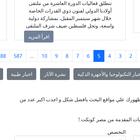
تنطلق فعاليات الدورة العاشرة من ملتقى
أولادنا الدولي لفنون ذوي القدرات الخاصة
خلال شهر سبتمبر المقبل، بمشاركة دولية
واسعة، وتحل فلسطين ضيف شرف الملتقى
من خلال برنامج ثقافي وفني يعكس الهوية
اقرأ المزيد
الفلسطينية ويؤكد دور الفن في دعم الحوار
والإنسانية.
588
587
...
10
9
8
7
6
5
4
3
2
بار التكنولوجيا والأجهزة الذكية
نشرة الآثار
اخبار طبية
ن ظهورك علي مواقع البحث بافضل شكل و اجذب اكبر عدد من
ات المقدمة من مصر كونكت !
التخصص