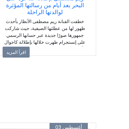
البحر بعد أيام من رسالتها المؤثرة
لوالدتها الراحلة
خطفت الفنانة ريم مصطفى الأنظار بأحدث
ظهور لها من عطلتها الصيفية، حيث شاركت
جمهورها صورًا جديدة عبر حسابها الرسمي
على إنستجرام ظهرت خلالها بإطلالة كاجوال
أنيقة على الشاطئ، وسط تفاعل كبير من
اقرأ المزيد
المتابعين الذين أشادوا بجمالها وأناقتها، وذلك
بعد فترة من حزنها على رحيل والدتها ورسالتها
المؤثرة في ذكرى مرور أربعين يومًا على
وفاتها.
أغسطس 03