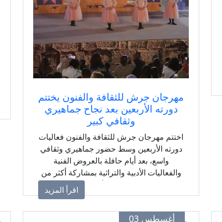
مهرجان جرش للثقافة والفنون يختتم
دورته الأربعين بعد نجاح جماهيري
وثقافي كبير
اختتم مهرجان جرش للثقافة والفنون فعاليات
دورته الأربعين وسط حضور جماهيري وثقافي
واسع، بعد أيام حافلة بالعروض الفنية
والفعاليات الأدبية والتراثية بمشاركة أكثر من
1300 فنان ومبدع من الأردن والعالم، ليؤكد
اقرأ المزيد
المهرجان مكانته كواحد من أبرز المحافل
الثقافية والفنية في المنطقة تحت شعار "إرثٌ
أغسطس 03
يمتد... أجيالٌ تلتقي".