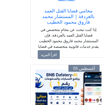
محامي قضايا القتل العمد
بالغردقة | المستشار محمد
فاروق محمود الخطيب
إذا كنت تبحث عن محامٍ متخصص في
قضايا القتل العمد بالغردقة، فإن
المستشار محمد فاروق محمود الخطيب
يقدم خدمات قانونية متخصصة في قضايا
الجنايات، مع متابعة دقيقة لجميع مراحل
اقرأ المزيد
التحقيق والمحاكمة، والحرص على تقديم
دفاع قانوني قائم على دراسة الوقائع
أغسطس 05
والأدلة وفقًا للقانون.