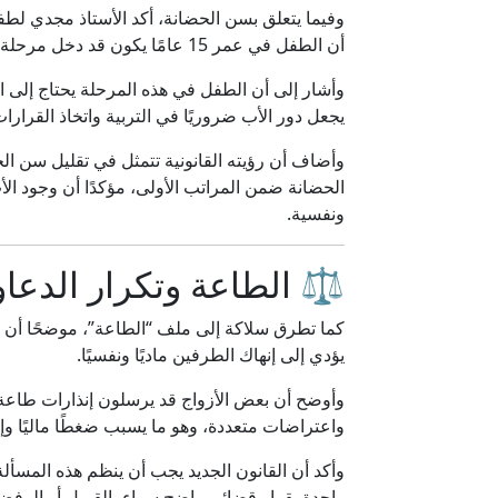
وفيما يتعلق بسن الحضانة، أكد الأستاذ مجدي لطف
أن الطفل في عمر 15 عامًا يكون قد دخل مرحلة عمرية تحتاج إلى وجود الأب بشكل أكبر داخل حياته اليومية.
وأشار إلى أن الطفل في هذه المرحلة يحتاج إلى ال
يجعل دور الأب ضروريًا في التربية واتخاذ القرارات
وأضاف أن رؤيته القانونية تتمثل في تقليل سن ا
الحضانة ضمن المراتب الأولى، مؤكدًا أن وجود الأ
ونفسية.
⚖️ الطاعة وتكرار الدعاو
كما تطرق سلاكة إلى ملف “الطاعة”، موضحًا أن تك
يؤدي إلى إنهاك الطرفين ماديًا ونفسيًا.
وأوضح أن بعض الأزواج قد يرسلون إنذارات طاعة 
واعتراضات متعددة، وهو ما يسبب ضغطًا ماليًا وإجرا
وأكد أن القانون الجديد يجب أن ينظم هذه المسأ
واحدة بقرار قضائي واضح سواء بالقبول أو الرفض، 