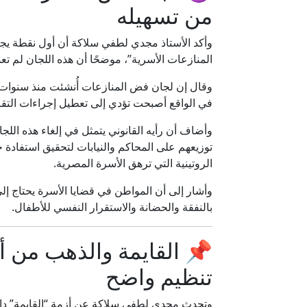
من تسهيله
وأكد الأستاذ مجدي لطفي سلاكة أن أول نقطة يجب
المنازعات الأسرية”، موضحًا أن هذه اللجان لم تع
وقال إن لجان فض المنازعات أُنشئت منذ سنوات به
في الواقع أصبحت تؤدي إلى تعطيل إجراءات التق
وأضاف أن رأيه القانوني يتمثل في إلغاء هذه اللجا
توزيعهم على المحاكم والنيابات لتحقيق استفادة حق
الروتينية التي ترهق الأسرة المصرية.
وأشار إلى أن المواطن في قضايا الأسرة يحتاج إ
بالنفقة والحضانة والاستقرار النفسي للأطفال.
📌 القايمة والذهب من أك
تنظيم واضح
وتحدث مجدي لطفي سلاكة عن أزمة “القايمة” داخ