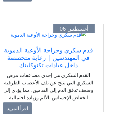
لعلاج الانزلاق الغضروفي، ضيق القناة الشوكية
أو الحالات الدقيقة، احجز موعدك الآن
للحصول على رعاية طبية متخصصة.
أغسطس 06
قدم سكري وجراحة الأوعية الدموية
في المهندسين | رعاية متخصصة
داخل عيادات تكنوكلينك
القدم السكري هي إحدى مضاعفات مرض
السكري التي تنتج عن تلف الأعصاب الطرفية
وضعف تدفق الدم إلى القدمين، مما يؤدي إلى
انخفاض الإحساس بالألم وزيادة احتمالية
الإصابة بالجروح والالتهابات التي قد تتطور إلى
اقرأ المزيد
قرح مزمنة إذا لم يتم علاجها بشكل صحيح.