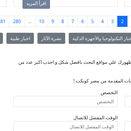
اقرأ المزيد
المتكاملة بقيادة د. محمود رجب على
المساعدة في توفير العديد من أدوية الأورام
الأصلية والمعتمدة، مع تقديم الدعم والإرشاد
281
280
...
10
9
8
7
6
5
4
3
2
اللازم للمرضى وأسرهم.
بار التكنولوجيا والأجهزة الذكية
نشرة الآثار
اخبار طبية
ن ظهورك علي مواقع البحث بافضل شكل و اجذب اكبر عدد من
ات المقدمة من مصر كونكت !
التخصص
الوقت المفضل للاتصال