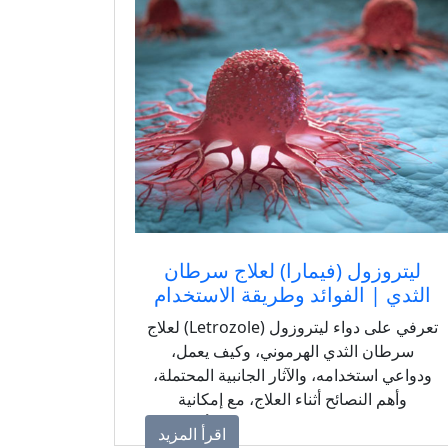
ليتروزول (فيمارا) لعلاج سرطان
الثدي | الفوائد وطريقة الاستخدام
تعرفي على دواء ليتروزول (Letrozole) لعلاج
سرطان الثدي الهرموني، وكيف يعمل،
ودواعي استخدامه، والآثار الجانبية المحتملة،
وأهم النصائح أثناء العلاج، مع إمكانية
الاستفسار عن سعر وتوافر الدواء الأصلي من
اقرأ المزيد
مجموعة توفير الأدوية الحيوية والرعاية