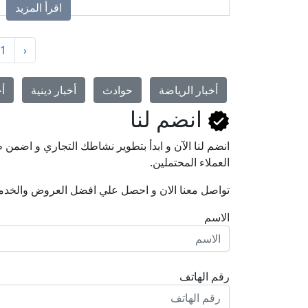
اقرأ المزيد
طفلك.
1
‹
أخبار الرياضة
حوادث
أخبار دينية
أخ
انضم لنا
انضم لنا اﻵن و ابدأ بتطوير نشاطك التجاري و اضم
العملاء المحتملين.
تواصل معنا الان و احصل علي افضل العروض والخدم
الاسم
رقم الهاتف