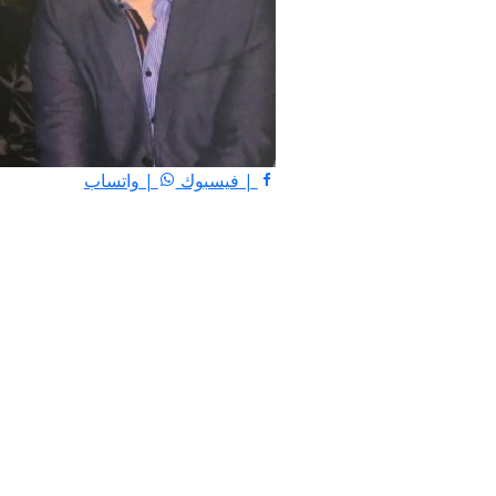
| فيسبوك
| واتساب