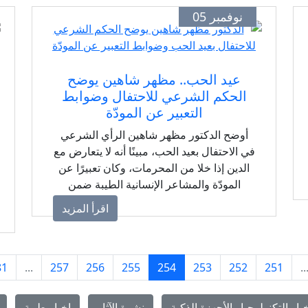
نوفمبر 05
عيد الحب.. مظهر شاهين يوضح
الحكم الشرعي للاحتفال وضوابط
التعبير عن المودّة
أوضح الدكتور مظهر شاهين الرأي الشرعي
في الاحتفال بعيد الحب، مبينًا أنه لا يتعارض مع
الدين إذا خلا من المحرمات، وكان تعبيرًا عن
المودّة والمشاعر الإنسانية الطيبة ضمن
الضوابط الشرعية.
اقرأ المزيد
81
...
257
256
255
254
253
252
251
..
بار التكنولوجيا والأجهزة الذكية
نشرة الآثار
اخبار طبية