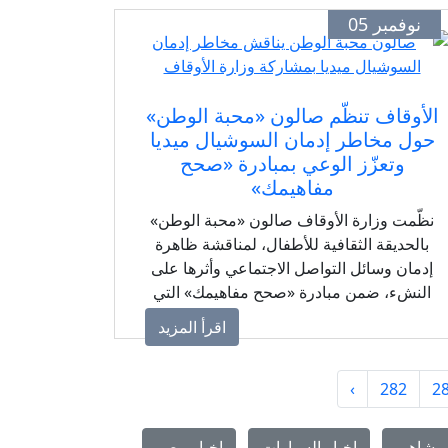
نوفمبر 05
الأوقاف تنظّم صالون «محبة الوطن»
حول مخاطر إدمان السوشيال ميديا
وتعزّز الوعي بمبادرة «صحح
مفاهيمك»
نظّمت وزارة الأوقاف صالون «محبة الوطن»
بالحديقة الثقافية للأطفال، لمناقشة ظاهرة
إدمان وسائل التواصل الاجتماعي وأثرها على
النشء، ضمن مبادرة «صحح مفاهيمك» التي
تهدف إلى ترسيخ القيم والاعتدال.
اقرأ المزيد
›
282
2
مشاهير
اخبار السيارات
اخبار مصر