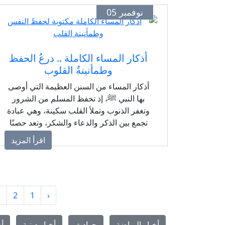
نوفمبر 05
أذكار المساء الكاملة .. درعُ الحفظ
وطمأنينةُ القلوب
أذكار المساء من السنن العظيمة التي أوصى
بها النبي ﷺ، إذ تحفظ المسلم من الشرور
وتغفر الذنوب وتملأ القلب سكينة، وهي عبادة
تجمع بين الذكر والدعاء والشكر، وتعد حصنًا
منيعًا يقي الإنسان من هموم الليل ومكائد
اقرأ المزيد
الشيطان.
.
2
1
‹
أخبار الرياضة
حوادث
أخبار دينية
أخ