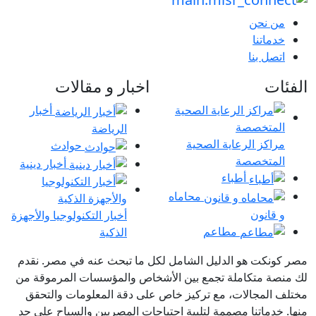
ن نحن
دماتنا
تصل بنا
ات
اخبار و مقالات
أخبار
الرياضة
راكز الرعاية الصحية
حوادث
لمتخصصة
أخبار دينية
أطباء
محاماه
 قانون
أخبار التكنولوجيا والأجهزة
مطاعم
الذكية
نكت هو الدليل الشامل لكل ما تبحث عنه في مصر. نقدم
صة متكاملة تجمع بين الأشخاص والمؤسسات المرموقة من
المجالات، مع تركيز خاص على دقة المعلومات والتحقق
خدماتنا مصممة لتلبية احتياجات المصريين والسياح على حد