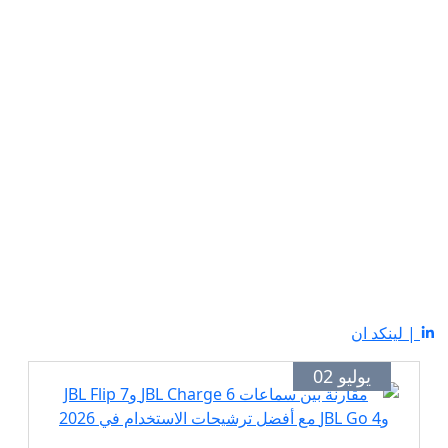
| لينكد ان
يوليو 02