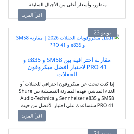
متطور، وأسعار أعلى من الأجيال السابقة.
اقرأ المزيد
يونيو 23
مقارنة احترافية بين SM58 و e835 و
PRO 41 لاختيار أفضل ميكروفون
للحفلات
إذا كنت تبحث عن ميكروفون احترافي للحفلات أو
الغناء المباشر، فهذه المقارنة التفصيلية بين Shure
SM58 و Sennheiser e835 و Audio-Technica
PRO 41 ستساعدك على اختيار الأفضل من حيث
جودة الصوت، التحمل، الأداء على المسرح، ومقاومة
اقرأ المزيد
الضوضاء.
يونيو 21