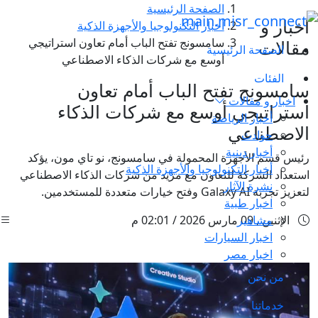
الصفحة الرئيسية
اخبار و
أخبار التكنولوجيا والأجهزة الذكية
سامسونج تفتح الباب أمام تعاون استراتيجي
مقالات
الصفحة الرئيسية
أوسع مع شركات الذكاء الاصطناعي
الفئات
سامسونج تفتح الباب أمام تعاون
اخبار و مقالات
استراتيجي أوسع مع شركات الذكاء
أخبار الرياضة
الاصطناعي
حوادث
أخبار دينية
رئيس قسم الأجهزة المحمولة في سامسونج، نو تاي مون، يؤكد
أخبار التكنولوجيا والأجهزة الذكية
استعداد الشركة للتعاون مع مزيد من شركات الذكاء الاصطناعي
نشرة الآثار
لتعزيز تجربة Galaxy AI وفتح خيارات متعددة للمستخدمين.
اخبار طبية
مشاهير
الإثنين , 09 مارس 2026 / 02:01 م
اخبار السيارات
اخبار مصر
من نحن
خدماتنا