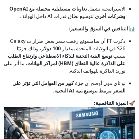
الاستراتيجية تشمل
تعاونات مستقبلية محتملة مع OpenAI
وشركات أخرى
لتوسيع نطاق قدرات AI داخل الهواتف.
📊
التنافس في السوق والتسعير:
ذكرت FT أن سامسونج رفعت سعر بعض طرازات Galaxy
S26 في الولايات المتحدة بمقدار
100 دولار
، وذلك جزئيًا
بسبب
توسع البنية التحتية للذكاء الاصطناعي وارتفاع الطلب
على الذاكرة عالية النطاق (HBM) لمراكز البيانات
، ما أثر على
توريد الذاكرة للهواتف الذكية.
نو تاي مون أوضح أن
جزء كبير من العوامل التي تؤثر على
السعر مرتبط بتوسيع بنية AI التحتية
.
🚀
الميزة التنافسية: