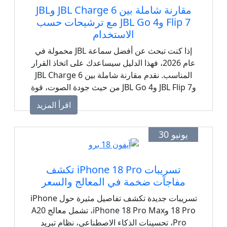
مقارنة شاملة بين JBL Charge 6 وJBL
Flip 7 وJBL Go 4 مع ترشيحات حسب
الاستخدام
إذا كنت تبحث عن أفضل سماعة JBL محمولة في
عام 2026، فهذا الدليل سيساعدك على اتخاذ القرار
المناسب. نقدم مقارنة شاملة بين JBL Charge 6
وJBL Flip 7 وJBL Go 4 من حيث جودة الصوت، قوة
الجهير، عمر البطارية، مقاومة الماء والغبار، سهولة
اقرأ المزيد
الحمل، أحدث تقنيات الاتصال، والأسعار، مع
ترشيحات واضحة لكل استخدام سواء للسفر، أو
يونيو 30
المنزل، أو الشاطئ، أو الرياضة، أو الاستخدام
اليومي.
تسريبات iPhone 18 Pro تكشف
مفاجآت ضخمة في المعالج والسعر
تسريبات جديدة تكشف تفاصيل مثيرة حول iPhone
18 Pro وiPhone 18 Pro Max، تشمل معالج A20
Pro، تحسينات الذكاء الاصطناعي، نظام تبريد