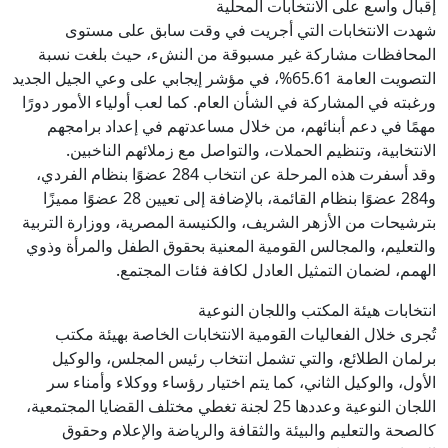
إقبال واسع على الانتخابات المحلية
شهدت الانتخابات التي أجريت في وقت سابق على مستوى
المحافظات مشاركة غير مسبوقة من النشء، حيث بلغت نسبة
التصويت العامة 65.61%، في مؤشر إيجابي على وعي الجيل الجديد
ورغبته في المشاركة في الشأن العام. كما لعب أولياء الأمور دورًا
مهمًا في دعم أبنائهم، من خلال مساعدتهم في إعداد برامجهم
الانتخابية، وتنظيم الحملات، والتواصل مع زملائهم الناخبين.
وقد أسفرت هذه المرحلة عن انتخاب 284 عضوًا بنظام الفردي،
و284 عضوًا بنظام القائمة، بالإضافة إلى تعيين 28 عضوًا مميزًا
بترشيحات من الأزهر الشريف، والكنيسة المصرية، ووزارة التربية
والتعليم، والمجالس القومية المعنية بحقوق الطفل والمرأة وذوي
الهمم، لضمان التمثيل العادل لكافة فئات المجتمع.
انتخابات هيئة المكتب واللجان النوعية
تُجرى خلال الفعاليات القومية الانتخابات الخاصة بهيئة مكتب
برلمان الطلائع، والتي تشمل انتخاب رئيس المجلس، والوكيل
الأول، والوكيل الثاني، كما يتم اختيار رؤساء ووكلاء وأمناء سر
اللجان النوعية وعددها 25 لجنة تغطي مختلف القضايا المجتمعية،
كالصحة والتعليم والبيئة والثقافة والرياضة والإعلام وحقوق