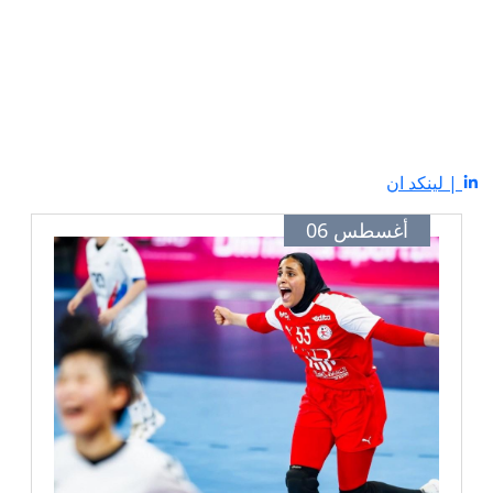
| لينكد ان
أغسطس 06