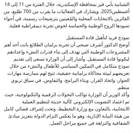
الشبابية بأبي قير بمحافظة الإسكندرية، خلال الفترة من 11 إلى 14
أغسطس2025. ويشارك في الفعاليات ما يقرب من 700 طليع، من
الفائزين بالانتخابات المحلية والمُعينين بترشيحات رسمية، في أجواء
تسودها الروح الوطنية والحماسة لخوض تجربة ديمقراطية فعلية.
نموذج فريد لتأهيل قادة المستقبل
أوضح الدكتور أشرف صبحي أن تجربة برلمان الطلائع باتت أحد أهم
المشروعات الوطنية التي تهدف إلى بناء قدرات النشء وإعدادهم
ليكونوا قادة المستقبل. وأشار إلى أن الوزارة تسعى إلى تقديم
نموذج متكامل في التمكين السياسي للأطفال والنشء من خلال
تعريضهم لبيئة محاكاة برلمانية حقيقية، تتيح لهم ممارسة مهارات
الحوار، واتخاذ القرار، وبناء البرامج، والتفاوض، في سياق تربوي
منظم.
وأكد الوزير أن الوزارة تواكب التحولات الرقمية والتكنولوجية، حيث
تم اعتماد التصويت الإلكتروني كآلية حديثة لتنظيم العملية
الانتخابية، بالتعاون مع وزارة التخطيط، وتحت إشراف قضائي كامل
من هيئة النيابة الإدارية، وهو ما يعكس التزام الدولة بتعزيز مبادئ
الشفافية والنزاهة في جميع مراحل العمل.