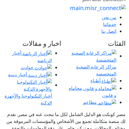
ن نحن
دماتنا
تصل بنا
ات
اخبار و مقالات
أخبار
الرياضة
راكز الرعاية الصحية
حوادث
لمتخصصة
أخبار دينية
أطباء
محاماه
 قانون
أخبار التكنولوجيا والأجهزة
مطاعم
الذكية
نكت هو الدليل الشامل لكل ما تبحث عنه في مصر. نقدم
صة متكاملة تجمع بين الأشخاص والمؤسسات المرموقة من
المجالات، مع تركيز خاص على دقة المعلومات والتحقق