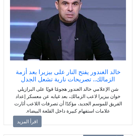
خالد الغندور يفتح النار على بيزيرا بعد أزمة
الزمالك.. تصريحات نارية تشعل الجدل
شن الإعلامي خالد الغندور هجومًا قويًا على البرازيلي
خوان بيزيرا لاعب الزمالك، بعد غيابه عن معسكر إعداد
لفريق للموسم الجديد، مؤكدًا أن تصرفات اللاعب أثارت
علامات استفهام كبيرة داخل القلعة البيضاء.
اقرأ المزيد