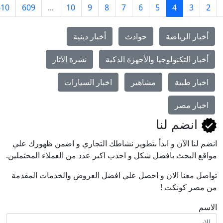
›
610
609
...
10
9
8
7
6
5
4
3
ر الرياضة
حوادث
أخبار دينية
ر التكنولوجيا والأجهزة الذكية
نشرة الآثار
ر طبية
مشاهير
اخبار السيارات
ار مصر
نضم لنا
نا اﻵن و ابدأ بتطوير نشاطك التجاري و اضمن ظهورك علي
البحث بافضل شكل و اجذب اكبر عدد من العملاء المحتملين.
معنا الان و احصل علي افضل العروض والخدمات المقدمة
ر كونكت !