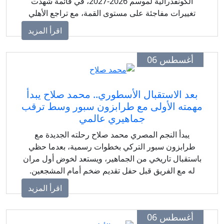
الكونفدرالية لموسم 2026-2027، في قائمة شهدت
تغييرات مفاجئة على مستوى القمة، مع تراجع الأهلي
وصعود الزمالك على حساب بيراميدز.
اقرأ المزيد
أغسطس 06
بعد الاستقبال الأسطوري.. محمد صلاح يبدأ
همته الأولى مع طرابزون سبور وسط ترقب
جماهيري عالمي
يبدأ النجم المصري محمد صلاح رحلته الجديدة مع
طرابزون سبور التركي بخطوات رسمية، بعدما حظي
استقبال تاريخي من الجماهير، ويستعد لخوض أول مران
له مع الفريق قبل حفل تقديم ضخم أمام المشجعين.
اقرأ المزيد
أغسطس 06