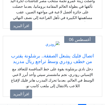
اصلت زينة عمرو نجمة منتخب مصر للناشئات لكرة اليد
تألقها في بطولة العالم المقامة برومانيا، بعدما حصلت
على جائزة أفضل لاعبة في مواجهة الصين، عقب
مساهمتها الكبيرة في تأهل الفراعنة إلى نصف النهائي
لأول مرة في تاريخ كرة اليد النسائية المصرية.
اقرأ المزيد
أغسطس 06
تصال فليك يشعل الصفقة.. برشلونة يقترب
من خطف رودري وسط تراجع ريال مدريد
دخل نادي برشلونة بقوة على خط المنافسة للتعاقد مع
الإسباني رودري، نجم مانشستر سيتي وأحد أبرز لاعبي
لوسط في العالم، بعدما تحرك المدرب هانز فليك لإقناع
اللاعب بالانتقال إلى ملعب كامب نو.
اقرأ المزيد