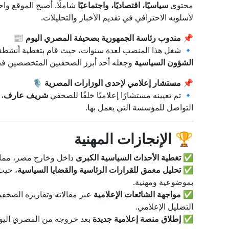
محتوى
سياسيًا، اقتصاديًا، واجتماعيًا
شاملًا. أصبح الموقع واح
لأسلوبه الاحترافي في تقديم الأخبار والتحليلات.
📌
مندوب رئاسة الجمهورية بصحيفة المصري اليوم
📰
🔹 شغل هذا المنصب لعدة سنوات، حيث قام بتغطية أنشطة 
الشؤون السياسية
وجعله أحد أبرز الصحفيين المتخصصين في 
📌
مستشار إعلامي لإحدى الوزارات المصرية
🎙️
🔹 تم تعيينه مستشارًا إعلاميًا خلفًا للصحفي
شريف عارف
، 
التواصل للمؤسسة التي يعمل بها.
🏆
الإنجازات المهنية
✅
تغطية الأحداث السياسية الكبرى
داخل وخارج مصر، مما ع
✅
تحليل معمق للقرارات الرئاسية والقضايا السياسية
، حيث
بموضوعية ومهنية.
✅
مواجهة الشائعات الإعلامية
عبر مقالاته وتقاريره الصحف
التضليل الإعلامي.
✅
إطلاق منصة إعلامية جديدة
بعد خروجه من المصري اليو