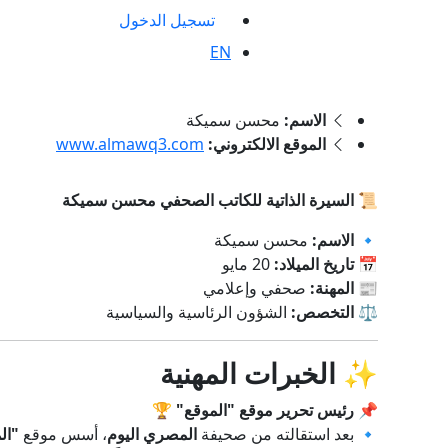
تسجيل الدخول
EN
الاسم:
محسن سميكة
الموقع الالكتروني:
www.almawq3.com
📜 السيرة الذاتية للكاتب الصحفي محسن سميكة
🔹
الاسم:
محسن سميكة
📅
تاريخ الميلاد:
20 مايو
📰
المهنة:
صحفي وإعلامي
⚖️
التخصص:
الشؤون الرئاسية والسياسية
✨
الخبرات المهنية
📌
رئيس تحرير موقع "الموقع"
🏆
🔹 بعد استقالته من صحيفة
المصري اليوم
، أسس موقع
"ال