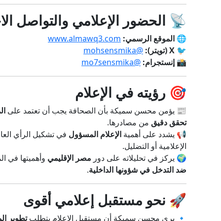
📡
الحضور الإعلامي والتواصل ال
🌐
الموقع الرسمي:
www.almawq3.com
🐦
X (تويتر):
@mohsensmika
📸
إنستجرام:
@mo7sensmika
🎯
رؤيته في الإعلام
📰 يؤمن محسن سميكة بأن الصحافة يجب أن تعتمد على
ال
تحقق دقيق
من مصادرها.
📢 يشدد على أهمية
الإعلام المسؤول
في تشكيل الرأي العام
الإعلامية أو التضليل.
🌍 يركز في تحليلاته على دور
مصر الإقليمي
وأهميتها في ال
ضد التدخل في شؤونها الداخلية
.
🚀
نحو مستقبل إعلامي أقوى
🔹 يرى محسن سميكة أن مستقبل الإعلام يتطلب
تطوير ال