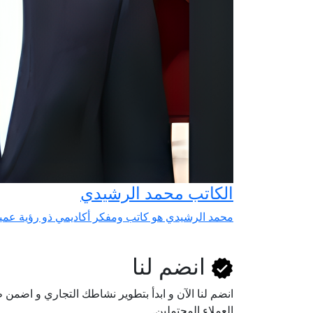
الكاتب محمد الرشيدي
محمد الرشيدي هو كاتب ومفكر أكاديمي ذو رؤية عمي
انضم لنا
انضم لنا اﻵن و ابدأ بتطوير نشاطك التجاري و اضم
العملاء المحتملين.