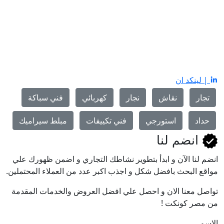
 ان
نقاش
نجار
كهربائي
فني سباكة
استورجي
فني تكييفات
مبلط سيراميك
م لنا
اﻵن و ابدأ بتطوير نشاطك التجاري و اضمن ظهورك علي
حث بافضل شكل و اجذب اكبر عدد من العملاء المحتملين.
ا الان و احصل علي افضل العروض والخدمات المقدمة
ونكت !