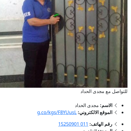
ع مجدى الحداد
اسم:
مجدى الحداد
موقع الالكتروني:
g.co/kgs/F8YUusL
م الهاتف:
011 15250901