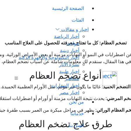
الصفحة الرئيسية
الفئات
اخبار و مقالات
أخبار الرياضة
تضخم العظام: كل ما تحتاج معرفته للحصول على العلاج المناسب
حوادث
أخبار دينية
ج عن اضطرابات في النمو أو التهابات مزمنة أو بعض الأمراض الوراثية.
أخبار التكنولوجيا والأجهزة الذكية
في هذا المقال، سنقدم لك معلومات شاملة عن أسباب تضخم العظام، أع
نشرة الآثار
اخبار طبية
أنواع تضخم العظام
مشاهير
اخبار السيارات
التضخم الحميد
: غالبًا ما يكون غير مؤلم، مثل الأورام العظمية الحميدة.
اخبار مصر
ضخم المرضي
: يحدث نتيجة التهابات مزمنة أو أورام أو اضطرابات استقلاب
من نحن
م العظام الوراثي
: يظهر في مراحل مبكرة من العمر بسبب طفرة جيني
خدماتنا
طرق علاج تضخم العظام
اتصل بنا