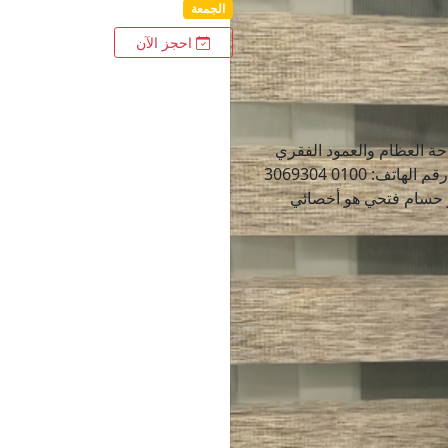
الجمعة
احجز الآن
ة العظام والعمود الفقري
🔹 الاسم:دكتور حسام فتحي 📞 رقم الهاتف: 0100 3069304
 حسام فتحي هو أخصائي