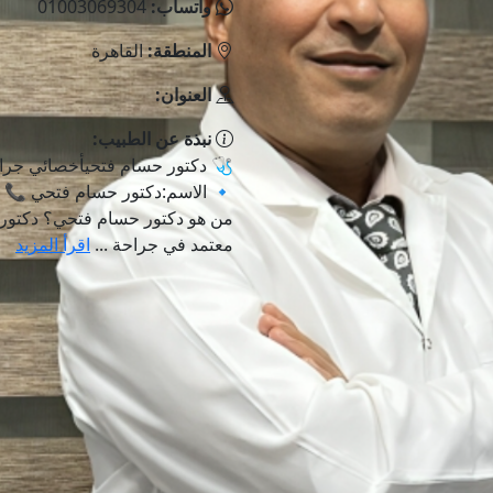
واتساب:
01003069304
المنطقة:
القاهرة
العنوان:
نبذة عن الطبيب:
🩺 دكتور حسام فتحيأخصائي جراح
من هو دكتور حسام فتحي؟ دكتور
معتمد في جراحة ...
اقرأ المزيد