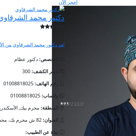
احجز الآن
دكتور محمد الشرقاو
يُعد دكتور محمد الشرقاوي من الأ
التخصص:
دكتور عظام
سعر الكشف:
300
رقم الهاتف:
01008818025
واتساب:
01008818025
المنطقة:
محرم بيك, الأسكندري
العنوان:
82 ش محرم بك، محطة ترام بوالينو
نبذة عن الطبيب: