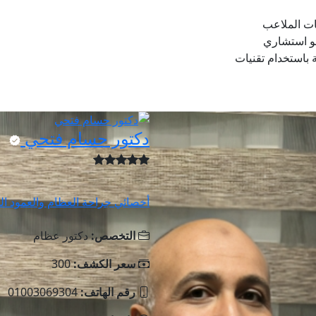
ات الملاعب
هو استشاري
باستخدام تقنيات
دكتور حسام فتحي
أخصائي جراحة العظام والعمود ا
التخصص:
دكتور عظام
سعر الكشف:
300
رقم الهاتف:
01003069304