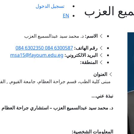
ميع العزب
تسجيل الدخول
EN
الاسم:
د. محمد سيد عبدالسميع العزب
رقم الهاتف:
6300587 084 6302350 084
البريد الالكتروني:
msa15@fayoum.edu.eg
المنطقة:
العنوان
مبنى كلية الطب، قسم جراحة العظام، جامعة الفيوم, , الف
نبذة عني...
د. محمد سيد عبدالسميع العزب – استشاري جراحة العظام
المعلومات الشخصية: