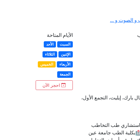
 الصوت و ...
ب
الأيام المتاحة
السبت
الأحد
الإثنين
الثلاثاء
الأربعاء
الخميس
الجمعة
احجز الآن
يديكال بارك، إيليت، التجمع الأول،
واستشاري طب التخاطب
🏥بكلية الطب جامعة عين
كتوراه في أمراض التخاطب