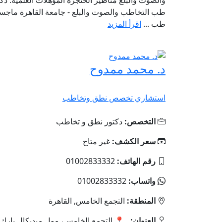
طب التخاطب والصوت والبلع - جامعة القاهرة ماجس
طب ...
اقرأ المزيد
د. محمد ممدوح
استشاري تخصص نطق وتخاطب
التخصص:
دكتور نطق و تخاطب
سعر الكشف:
غير متاح
رقم الهاتف:
01002833332
واتساب:
01002833332
المنطقة:
التجمع الخامس, القاهرة
العنوان:
📍 التجمع الخامس، مول ميديكال بارك