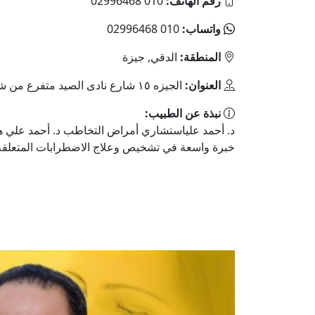
رقم الهاتف:
010 02996468
واتساب:
010 02996468
المنطقة:
الدقي, جيزة
العنوان:
الجيزه ١٥ شارع نادى الصيد متفرع من شارع محى الدين أبوالعز - الدور الثامن
نبذة عن الطبيب:
د. أحمد علياستشاري أمراض التخاطب د. أحمد علي
خبرة واسعة في تشخيص وعلاج الاضطرابات المتعلقة با