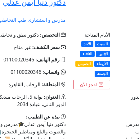
دكتور دنيا أيمن عدلي
مدرس و استشارى طب التخاطب و
الأيام المتاحة
التخصص:
دكتور نطق و تخاط
السبت
الأحد
سعر الكشف:
غير متاح
الإثنين
الثلاثاء
رقم الهاتف:
01100020346
الأربعاء
الخميس
واتساب:
01100020346
الجمعة
المنطقة:
الرحاب, القاهرة
احجز الآن
دور
العنوان:
بوابة 5، الرحاب م
الدور الثاني، عيادة 2034
نبذة عن الطبيب:
ومدرس
دكتور دنيا أيمن عدلي🎓مدرس 
ب
والصوت والبلع ومناظير الحنجرة
توراه في
شمس المؤهلات الأكاديمية: 📜 د