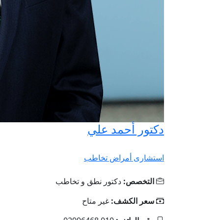
دكتور أحمد علي
استشارى أمراض تخاطب
التخصص:
دكتور نطق و تخاطب
سعر الكشف:
غير متاح