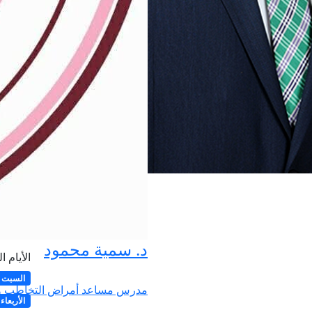
د. سمية محمود
الأيام ا
السبت
مدرس مساعد أمراض التخاطب والم
الأربعاء