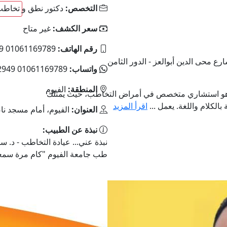
التخصص:
دكتور نطق و تخاط
سعر الكشف:
غير متاح
رقم الهاتف:
01061169789 01116982949
واتساب:
01061169789 01116982949
المنطقة:
الفيوم
 هو استشاري متخصص في أمراض التخاطب، حيث يمتلك
لكلام واللغة. يعمل ...
اقرأ المزيد
العنوان:
الفيوم، أمام مسجد ناصر، برج تاج رويال، أ
نبذة عن الطبيب:
نبذة عني... عيادة التخاطب - د.
طب جامعة الفيوم "كام مرة سمعت 