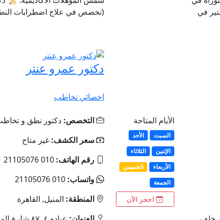
تير في
(تخصص في علاج اضطرابات النطق
دكتور عمرو عنتر
اخصائي تخاطب
الأيام المتاحة
التخصص:
دكتور نطق و تخاط
السبت
الأحد
سعر الكشف:
غير متاح
الإثنين
الثلاثاء
رقم الهاتف:
010 21105076
الأربعاء
الخميس
واتساب:
010 21105076
الجمعة
المنطقة:
المنيل, القاهرة
احجز الآن
، خلف
العنوان:
عياده ٤, ٨٧ ش