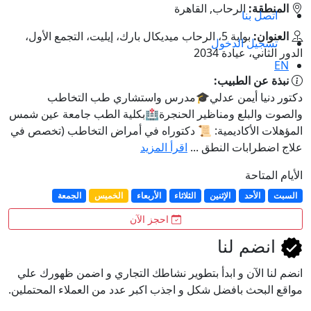
المنطقة:
الرحاب, القاهرة
اتصل بنا
العنوان:
بوابة 5، الرحاب ميديكال بارك، إيليت، التجمع الأول،
تسجيل الدخول
الدور الثاني، عيادة 2034
EN
نبذة عن الطبيب:
دكتور دنيا أيمن عدلي🎓مدرس واستشاري طب التخاطب
والصوت والبلع ومناظير الحنجرة🏥بكلية الطب جامعة عين شمس
المؤهلات الأكاديمية: 📜 دكتوراه في أمراض التخاطب (تخصص في
علاج اضطرابات النطق ...
اقرأ المزيد
الأيام المتاحة
السبت
الأحد
الإثنين
الثلاثاء
الأربعاء
الخميس
الجمعة
احجز الآن
انضم لنا
انضم لنا اﻵن و ابدأ بتطوير نشاطك التجاري و اضمن ظهورك علي
مواقع البحث بافضل شكل و اجذب اكبر عدد من العملاء المحتملين.