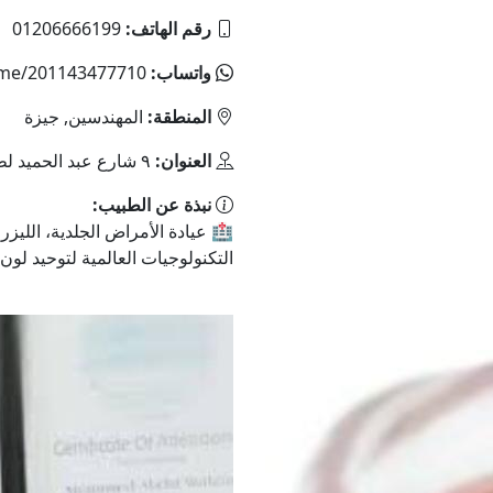
رقم الهاتف:
01206666199
واتساب:
.me/201143477710
المنطقة:
المهندسين, جيزة
العنوان:
٩ شارع عبد الحميد لطفي – متفرع من شارع البطل أحمد عبد العزيز.
نبذة عن الطبيب:
🏥 عيادة الأمراض الجلدية، الليزر
التكنولوجيات العالمية لتوحيد لون 