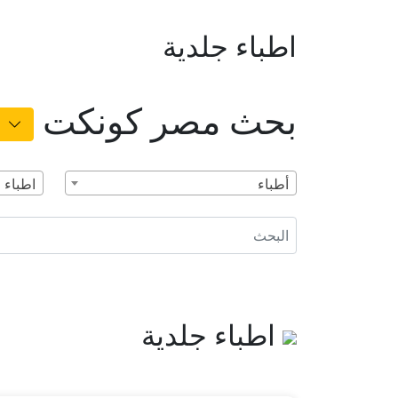
اطباء جلدية
بحث مصر كونكت
أطباء
اطباء 
اطباء جلدية