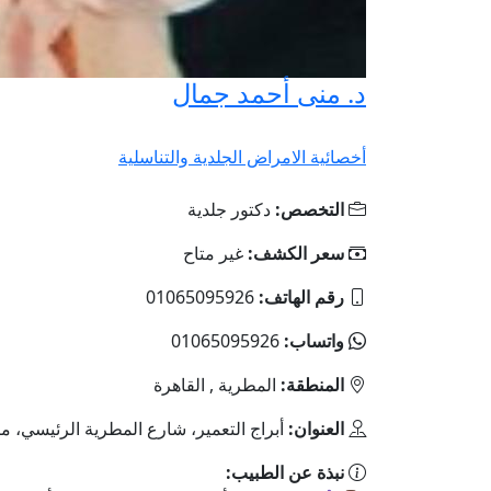
د. منى أحمد جمال
أخصائية الامراض الجلدية والتناسلية
التخصص:
دكتور جلدية
سعر الكشف:
غير متاح
رقم الهاتف:
01065095926
واتساب:
01065095926
المنطقة:
المطرية , القاهرة
العنوان:
أبراج التعمير، شارع المطرية الرئيسي، مي
نبذة عن الطبيب: