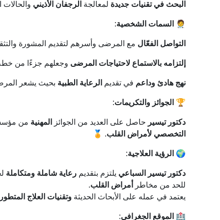
البحث في تقنيات جديدة
لمعالجة
الرجفان الأذيني
والحالات ا
🧑‍⚕️
السمات الشخصية
:
التواصل الفعّال
مع المرضى وأسرهم لتقديم المشورة والتثق
إلتزامه بالاستماع لاحتياجات المرضى
وجعلهم جزءًا من خطة ا
نهج هادئ وداعم
في تقديم
الرعاية الطبية
بحيث يشعر المرضى 
🏆
الجوائز والتكريمات
:
دكتور تيسير
حاصل على العديد من الجوائز
المهنية
من مؤسسا
التخصصي لأمراض القلب
. 🏅
🌍
الرؤية العلاجية
:
دكتور تيسير السباعي
يلتزم بتقديم
رعاية شاملة ومتكاملة
لج
للحد من مخاطر
أمراض القلب
.
يعتمد في عمله على الأبحاث الحديثة
وتقنيات العلاج المتطور
🏥
الموقع الجغرافي
: