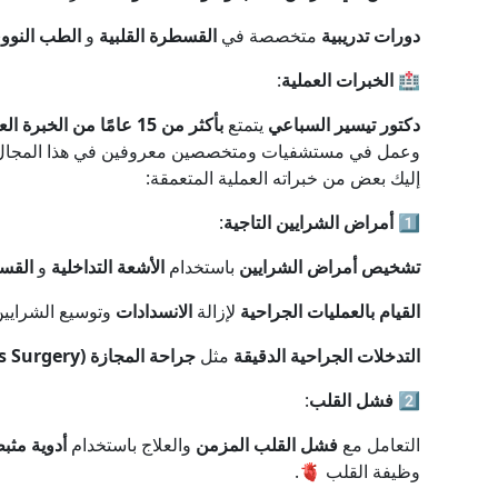
دورات تدريبية
متخصصة في
القسطرة القلبية
و
الطب النوو
🏥
الخبرات العملية
:
دكتور تيسير السباعي
يتمتع
بأكثر من 15 عامًا من الخبرة العملية
وعمل في مستشفيات ومتخصصين معروفين في هذا المجال
إليك بعض من خبراته العملية المتعمقة:
1️⃣
أمراض الشرايين التاجية
:
تشخيص أمراض الشرايين
باستخدام
الأشعة التداخلية
و
القس
القيام بالعمليات الجراحية
لإزالة
الانسدادات
وتوسيع الشرايي
التدخلات الجراحية الدقيقة
مثل
جراحة المجازة
(Bypass Surgery)
2️⃣
فشل القلب
:
التعامل مع
فشل القلب المزمن
والعلاج باستخدام
أدوية مثب
وظيفة القلب 🫀.