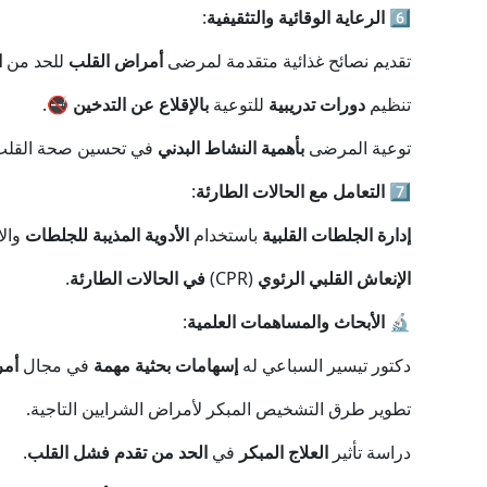
6️⃣
الرعاية الوقائية والتثقيفية
:
تقديم نصائح غذائية متقدمة لمرضى
أمراض القلب
للحد من
ا
تنظيم
دورات تدريبية
للتوعية
بالإقلاع عن التدخين
🚭.
توعية المرضى
بأهمية النشاط البدني
في تحسين صحة القلب 🏋
7️⃣
التعامل مع الحالات الطارئة
:
إدارة الجلطات القلبية
باستخدام
الأدوية المذيبة للجلطات
والا
الإنعاش القلبي الرئوي
(CPR)
في الحالات الطارئة
.
🔬
الأبحاث والمساهمات العلمية
:
دكتور تيسير السباعي له
إسهامات بحثية مهمة
في مجال
أمر
تطوير طرق التشخيص المبكر لأمراض الشرايين التاجية.
دراسة تأثير
العلاج المبكر
في
الحد من تقدم فشل القلب
.