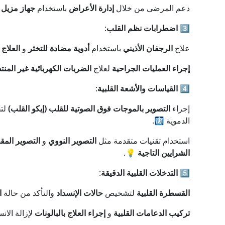
دعم المرضى من خلال
إدارة الأعراض
باستخدام
جهاز مزيل 
3️⃣
اضطرابات نظم القلب
:
علاج
الرجفان الأذيني
باستخدام
أدوية مضادة للتخثر
و
العلاج 
إجراء العمليات الجراحية
لعلاج
الضربات الكهربائية غير المن
4️⃣
القياسات والأشعة القلبية
:
إجراء
التصوير بالموجات فوق الصوتية للقلب (إيكو القلب)
لتح
الدموية 🩻.
استخدام تقنيات متقدمة مثل
التصوير النووي
و
التصوير المق
الشرايين التاجية
💡.
5️⃣
التدخلات القلبية الدقيقة
:
القسطرة القلبية
لتشخيص
حالات الإنسداد
والتأكد من حالة
ا
تركيب الدعامات القلبية
و
إجراء العلاج بالبالونات
لإزالة الا