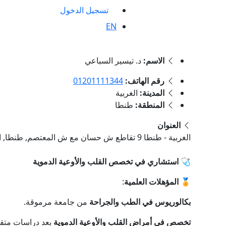
تسجيل الدخول
EN
الاسم:
د. تيسير السباعي
رقم الهاتف:
01201111344
المدينة:
الغربية
المنطقة:
طنطا
العنوان
الغربية - طنطا 9 تقاطع ش حسان مع ش المعتصم, طنطا, الغربية
🩺
استشاري في تخصص القلب والأوعية الدموية
🏅
المؤهلات العلمية
:
بكالوريوس في الطب والجراحة
من جامعة مرموقة.
تخصص في أمراض القلب والأوعية الدموية
بعد دراسات متق