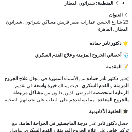
المنطقة:
شيراتون المطار
العنوان
23 شارع الحسن عمارات صقر قريش مساكن شيراتون, شيراتون
المطار , القاهرة
🌟 دكتور نادر حماده
🩺 أخصائي الجروح المزمنة وعلاج القدم السكري
📝 المقدمة
يُعتبر
دكتور نادر حماده
من الأسماء
المميزة
في مجال
علاج الجروح
المزمنة
و
القدم السكري
، حيث يمتلك
خبرة واسعة
في تقديم
الرعاية المتخصصة
للمرضى الذين يعانون من
مشاكل مرتبطة
بالجروح المعقدة
، مما يساعدهم على التغلب على تحدياتهم الصحية.
🎓 الخلفية الأكاديمية
حصل
دكتور نادر
على
درجة الماجستير في الجراحة العامة
، مع
تركيز خاص
على
علاج الجروح المزمنة
و
القدم السكري
. يواصل