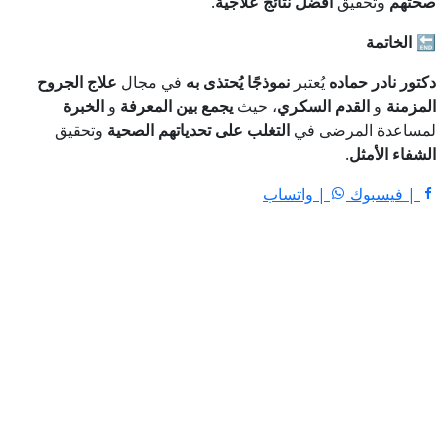
صحتهم
وتحقيق
أفضل نتائج علاجية
.
🔚 الخاتمة
دكتور نادر حماده
يُعتبر
نموذجًا يُحتذى به
في مجال
علاج الجروح
المزمنة
و
القدم السكري
، حيث
يجمع بين المعرفة
و
الخبرة
لمساعدة المرضى في
التغلب على تحدياتهم الصحية
وتحقيق
الشفاء الأمثل
.
| فيسبوك
| واتساب