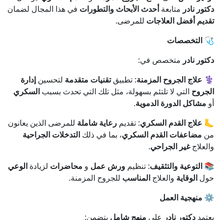
دكتور نادر
متابعة
أحدث الأبحاث والتطورات
في هذا المجال لضمان
تقديم أفضل العلاجات
للمرضى.
🩺 التخصصات
دكتور نادر
متخصص في:
⚕️ علاج الجروح المزمنة
: تطبيق
تقنيات متقدمة
لتحسين
إدارة
الجروح
التي لا تلتئم بسهولة، مثل تلك التي تحدث بسبب
السكري
أو
مشاكل الدورة الدموية
.
🦶 علاج القدم السكري
: تقديم
رعاية شاملة
للمرضى الذين يعانون
من
مضاعفات القدم السكري
، بما في ذلك
التدخلات الجراحية
والعلاج
غير الجراحي
.
📚 التوعية والتثقيف
: تنظيم
ورش عمل
و
محاضرات
لزيادة
الوعي
حول
الوقاية
والعلاج
المناسب
للجروح المزمنة.
⚙️ منهجية العمل
يعتمد
دكتور نادر
على
منهج شامل
يتضمن: