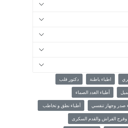
ري
اطباء باطنة
دكتور قلب
ميل
أطباء الغدد الصماء
 صدر وجهاز تنفسي
أطباء نطق و تخاطب
وقرح الفراش والقدم السكرى