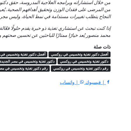
من خلال استشاراته وبرامجه العلاجية المدروسة، حقق دكت
من المرضى على فقدان الوزن وتحقيق أهدافهم الصحية. يُعرف 
النجاح يتطلب تغييرات مستدامة في نمط الحياة، وليس مجرد
إذا كنت تبحث عن استشاري تغذية ذو خبرة يقدم حلولًا فعّال
محمد منصور يُعد خيارًا ممتازًا للباحثين عن تحسين صحته
ذات صلة
أفضل دكتور تغذية وتخسيس في روكسي
أفضل دكتور تغذية وتخسيس في 
دكتور تغذية وتخسيس في روكسي
دكتور تغذية وتخسيس في مصر الجديدة
رقم دكتور تغذية وتخسيس في روكسي
رقم دكتور تغذية وتخسيس في مصر
| فيسبوك
| واتساب