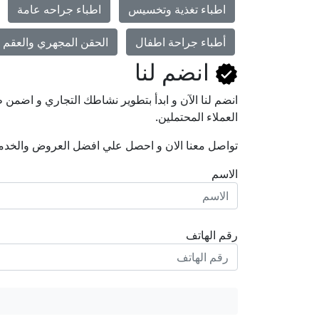
اطباء تغذية وتخسيس
اطباء جراحه عامة
أطباء جراحة اطفال
الحقن المجهري والعقم و
انضم لنا
انضم لنا اﻵن و ابدأ بتطوير نشاطك التجاري و اضم
العملاء المحتملين.
تواصل معنا الان و احصل علي افضل العروض والخدم
الاسم
رقم الهاتف