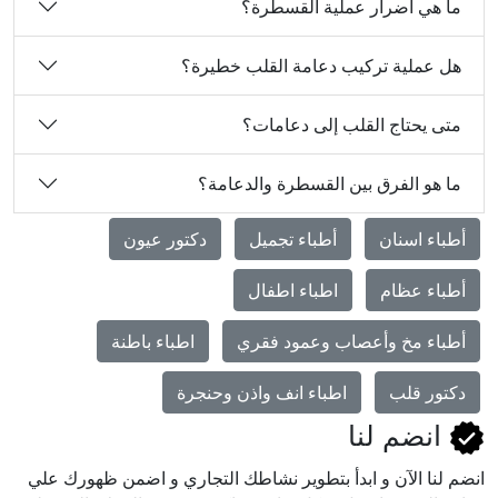
ما هي أضرار عملية القسطرة؟
هل عملية تركيب دعامة القلب خطيرة؟
متى يحتاج القلب إلى دعامات؟
ما هو الفرق بين القسطرة والدعامة؟
أطباء اسنان
أطباء تجميل
دكتور عيون
أطباء عظام
اطباء اطفال
أطباء مخ وأعصاب وعمود فقري
اطباء باطنة
دكتور قلب
اطباء انف واذن وحنجرة
انضم لنا
انضم لنا اﻵن و ابدأ بتطوير نشاطك التجاري و اضمن ظهورك علي