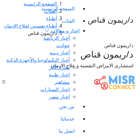
الصفحة الرئيسية
الصفحة الرئيسية
الفئات
د/ريمون قناص
أطباء
الفئات
أطباء نفسيين لعلاج الادمان
اخبار و مقالات
د/ريمون قناص
أخبار الرياضة
د/ريمون قناص
حوادث
د/ريمون قناص
أخبار دينية
أخبار التكنولوجيا والأجهزة الذكية
استشارى الامراض النفسية و علاج الادمان
نشرة الآثار
اخبار طبية
مشاهير
اخبار السيارات
اخبار مصر
من نحن
خدماتنا
اتصل بنا