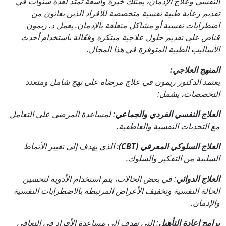
النفسي وعلاج الإدمان، يمتلك خبرة واسعة تمتد لعدة سنوات في
تقديم رعاية طبية نفسية متخصصة للأفراد الذين يعانون من
اضطرابات نفسية أو مشاكل متعلقة بالإدمان. يعمل د. ريمون
قناص على تقديم حلول علاجية مبتكرة وفعّالة باستخدام أحدث
الأساليب الطبية المتوفرة في هذا المجال.
المنهج العلاجي:
يعتمد الدكتور ريمون في علاج مرضاه على نهج شامل ومتعدد
التخصصات، يشمل:
العلاج النفسي الفردي والجماعي
: لمساعدة المرضى على التعامل
مع التحديات النفسية والعاطفية.
العلاج السلوكي المعرفي (CBT)
: الذي يهدف إلى تغيير الأنماط
السلبية من التفكير والسلوك.
العلاج الدوائي
: في بعض الحالات، يتم استخدام الأدوية لتحسين
الحالة النفسية وتخفيف الأعراض المرتبطة بالاضطرابات النفسية
والإدمان.
برامج إعادة التأهيل
: التي تهدف إلى مساعدة الأفراد في التعافي