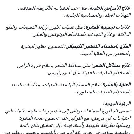
علاج الأمراض الجلدية
: مثل حب الشباب، الأكزيما، الصدفية،
التهابات الجلد، والحساسية الجلدية.
علاجات تجميلية للبشرة
: مثل تقنيات الليزر لإزالة التصبغات والبقع
الداكنة، وعلاج التجاعيد باستخدام البوتوكس والفيلر.
العلاج باستخدام التقشير الكيميائي
: لتحسين مظهر البشرة
والتخلص من الخلايا الميتة.
علاج مشاكل الشعر
: مثل تساقط الشعر وعلاج فروة الرأس
باستخدام التقنيات الحديثة مثل الميزوثيرابي.
العناية بالبشرة
: علاج المسام الواسعة، الندبات، وعلامات التمدد
باستخدام التقنيات المتطورة.
الرؤية المهنية:
تسعى الدكتورة أسماء السوداني إلى تقديم رعاية طبية شاملة تلبي
احتياجات كل مريض، مع التركيز على تحسين صحة البشرة
وجمالها بطريقة طبيعية وآمنة. تهدف إلى تحقيق نتائج دائمة
وطبيعية تساهم في تعزيز ثقة المرضى بأنفسهم وتحسين مظهرهم.