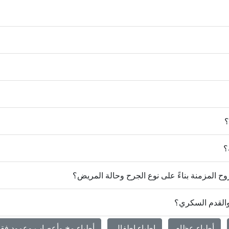
؟
؟
 المزمنة بناءً على نوع الجرح وحالة المريض؟
والقدم السكري؟
أطباء عظام
اطباء اطفال
أطباء مخ وأعصاب وعمود فق