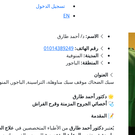
تسجيل الدخول
EN
الاسم:
د/ أحمد طارق
رقم الهاتف:
01014389249
المدينة:
المنوفية
المنطقة:
الباجور
العنوان
سبك الضحاك موقف سبك مناوهلة، التراسينة, الباجور, المنو
🌟 دكتور أحمد طارق
🩺 أخصائي الجروح المزمنة وقرح الفراش
📝 المقدمة
يُعتبر
دكتور أحمد طارق
من الأطباء المتخصصين في
علاج ال