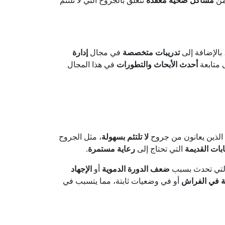
من
مشاكل صحية معقدة
تتعلق بالجروح التي لا تلتئم
 بالإضافة إلى
تدريبات متخصصة
في مجال
إدارة
متابعة
أحدث الأبحاث والتطورات
في هذا المجال
لذين يعانون من جروح
لا تلتئم بسهولة
، مثل الجروح
بات القديمة
التي تحتاج إلى
رعاية مستمرة
.
لتي تحدث بسبب
ضعف الدورة الدموية
أو
الإجهاد
ة في الفراش
أو في وضعيات ثابتة، مما يتسبب في