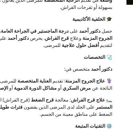
واسعة
في تقديم
الرعاية المتخصصة
للمرضى الذين يعانون 
بسهولة أو تقرحات الفراش.
🎓 الخلفية الأكاديمية
حصل
دكتور أحمد
على
درجة الماجستير في الجراحة العامة
،
الجروح المزمنة
وعلاج
قرح الفراش
. يحرص
دكتور أحمد
على 
لتقديم
أفضل حلول علاجية
للمرضى.
🩺 التخصصات
دكتور أحمد
متخصص في:
⚕️ علاج الجروح المزمنة
: تقديم
العناية المتخصصة
للمرضى ا
الناتجة عن
مرض السكري
أو
مشاكل الدورة الدموية
أو
الإصا
🛏️ علاج قرح الفراش
: معالجة
قرح الضغط
(قرح الفراش) ا
المستمر
على الجلد لدى المرضى الذين يقضون
فترات طويل
الضغط على مناطق معينة من الجسم.
⚙️ التقنيات المتبعة