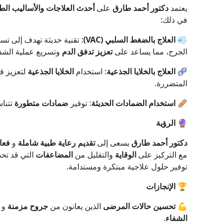
يعتمد
دكتور أحمد طارق
على
أحدث العلاجات والأساليب الطب
في ذلك:
💨 العلاج بالضغط السلبي (VAC)
: تقنية حديثة تهدف إلى 
الجرح، مما يساعد على
تعزيز تدفق الدم
وتسريع عملية الشفا
🧬 العلاج بالخلايا الجذعية
: استخدام
الخلايا الجذعية
لتعزيز ق
المتضررة.
🩹 استخدام الضمادات الحديثة
: توفير
ضمادات متطورة
تتنا
🔮 الرؤية
دكتور أحمد طارق
يسعى إلى
تقديم رعاية طبية شاملة
و
فعا
مع التركيز على
الوقاية
والتقليل من
المضاعفات
التي قد تح
توفير حلول علاجية مبتكرة ومستدامة.
🏆 الإنجازات
💪 تحسين حالات المرضى
الذين يعانون من
جروح مزمنة
و
الشفاء
.