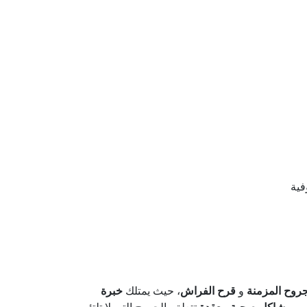
فية
جروح المزمنة
و
قرح الفراش
، حيث يمتلك
خبرة