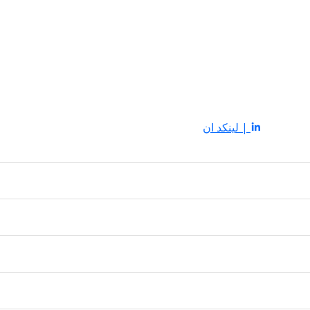
| لينكد ان