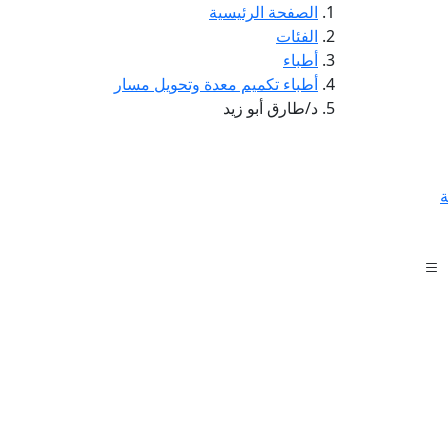
الصفحة الرئيسية
الفئات
أطباء
أطباء تكميم معدة وتحويل مسار
د/طارق أبو زيد
ة