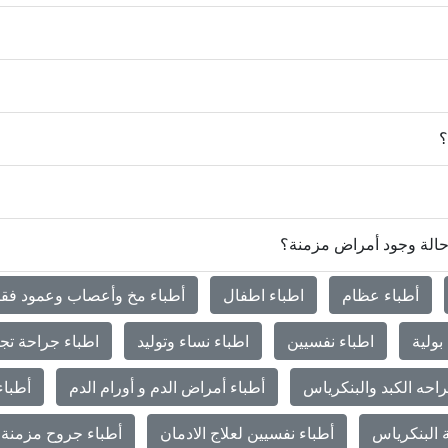
؟
 حالة وجود أمراض مزمنة؟
أطباء عظام
اطباء اطفال
أطباء مخ وأعصاب وعمود فق
بولية
اطباء نفسيين
اطباء نساء وتوليد
اطباء جراحة تج
احه الكبد والبنكرياس
أطباء أمراض الدم و أورام الدم
أطباء
 البنكرياس
أطباء نفسيين لعلاج الادمان
أطباء جروح مزمنة 