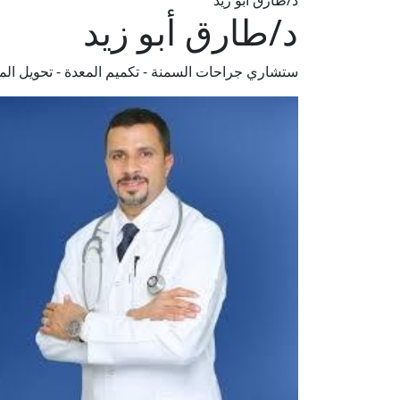
د/طارق أبو زيد
د/طارق أبو زيد
ستشاري جراحات السمنة - تكميم المعدة - تحويل الم