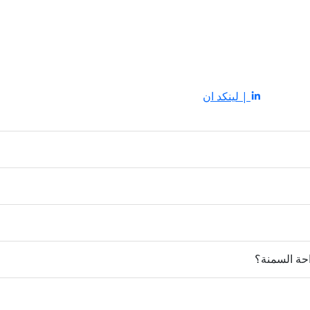
| لينكد ان
حة السمنة؟