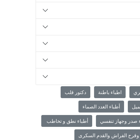
ري
اطباء باطنة
دكتور قلب
ميل
أطباء الغدد الصماء
 صدر وجهاز تنفسي
أطباء نطق و تخاطب
وقرح الفراش والقدم السكرى