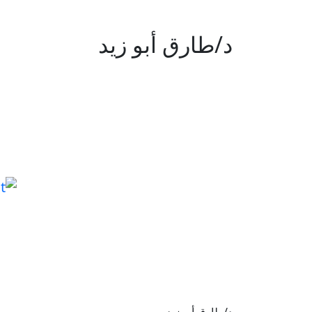
د/طارق أبو زيد