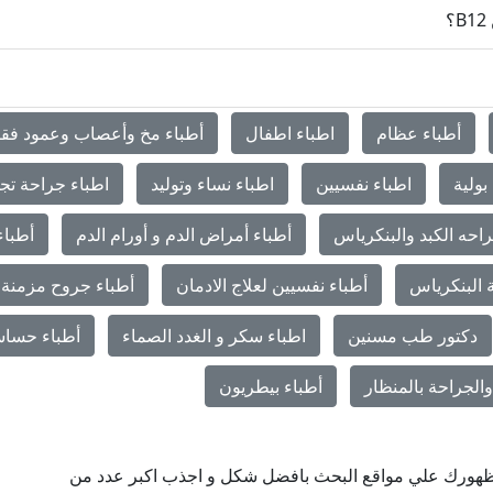
أطباء عظام
اطباء اطفال
أطباء مخ وأعصاب وعمود فق
بولية
اطباء نفسيين
اطباء نساء وتوليد
اطباء جراحة تج
احه الكبد والبنكرياس
أطباء أمراض الدم و أورام الدم
أطباء
 البنكرياس
أطباء نفسيين لعلاج الادمان
أطباء جروح مزمنة 
دكتور طب مسنين
اطباء سكر و الغدد الصماء
أطباء حساس
الجراحة بالمنظار
أطباء بيطريون
ن ظهورك علي مواقع البحث بافضل شكل و اجذب اكبر عدد من