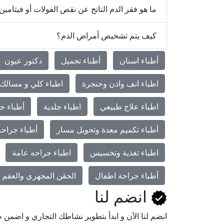
ما هو فقر الدم الناتج عن نقص الفولات أو فيتامين B12؟
كيف يتم تشخيص أمراض الدم؟
أطباء اسنان
أطباء تجميل
دكتور عيون
اطباء انف واذن وحنجرة
اطباء كلي و مسالك 
اطباء علاج طبيعي
اطباء جلدية
أطباء جر
أطباء تكميم معدة وتحويل مسار
أطباء جراحة
اطباء تغذية وتخسيس
اطباء جراحه عامة
أطباء جراحة اطفال
الحقن المجهري والعقم و
انضم لنا
انضم لنا اﻵن و ابدأ بتطوير نشاطك التجاري و اضم