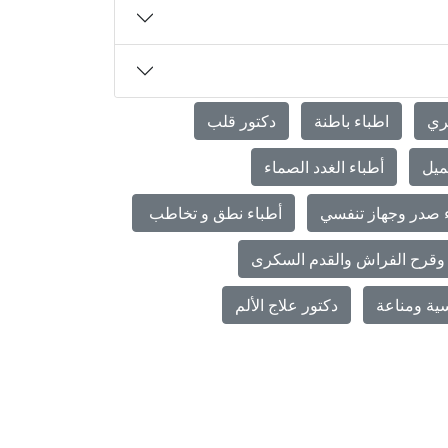
ري
اطباء باطنة
دكتور قلب
ميل
أطباء الغدد الصماء
 صدر وجهاز تنفسي
أطباء نطق و تخاطب
وقرح الفراش والقدم السكرى
ية ومناعة
دكتور علاج الألم