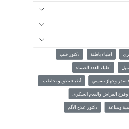
ري
اطباء باطنة
دكتور قلب
ميل
أطباء الغدد الصماء
 صدر وجهاز تنفسي
أطباء نطق و تخاطب
وقرح الفراش والقدم السكرى
ية ومناعة
دكتور علاج الألم