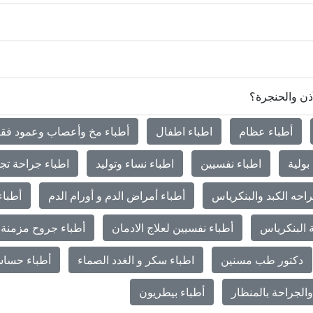
أذن والحنجرة؟
أطباء عظام
اطباء اطفال
أطباء مخ وأعصاب وعمود فق
بولية
اطباء نفسيين
اطباء نساء وتوليد
اطباء جراحة تج
احه الكبد والبنكرياس
أطباء أمراض الدم و أورام الدم
أطباء
 البنكرياس
أطباء نفسيين لعلاج الادمان
أطباء جروح مزمنة 
دكتور طب مسنين
اطباء سكر و الغدد الصماء
أطباء حساس
الجراحة بالمنظار
أطباء بيطريون