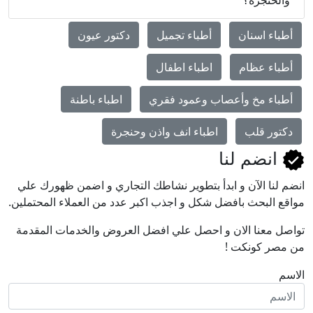
أطباء اسنان
أطباء تجميل
دكتور عيون
أطباء عظام
اطباء اطفال
أطباء مخ وأعصاب وعمود فقري
اطباء باطنة
دكتور قلب
اطباء انف واذن وحنجرة
انضم لنا
انضم لنا اﻵن و ابدأ بتطوير نشاطك التجاري و اضمن ظهورك علي
مواقع البحث بافضل شكل و اجذب اكبر عدد من العملاء المحتملين.
تواصل معنا الان و احصل علي افضل العروض والخدمات المقدمة
من مصر كونكت !
الاسم