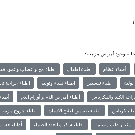
؟
 حالة وجود أمراض مزمنة؟
أطباء عظام
اطباء اطفال
أطباء مخ وأعصاب وعمود فق
بولية
اطباء نفسيين
اطباء نساء وتوليد
اطباء جراحة تج
احه الكبد والبنكرياس
أطباء أمراض الدم و أورام الدم
أطباء
 البنكرياس
أطباء نفسيين لعلاج الادمان
أطباء جروح مزمنة 
دكتور طب مسنين
اطباء سكر و الغدد الصماء
أطباء حساس