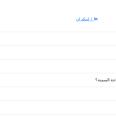
| لينكد ان
حة السمنة؟