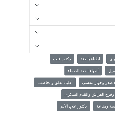
ري
اطباء باطنة
دكتور قلب
ميل
أطباء الغدد الصماء
 صدر وجهاز تنفسي
أطباء نطق و تخاطب
وقرح الفراش والقدم السكرى
ية ومناعة
دكتور علاج الألم