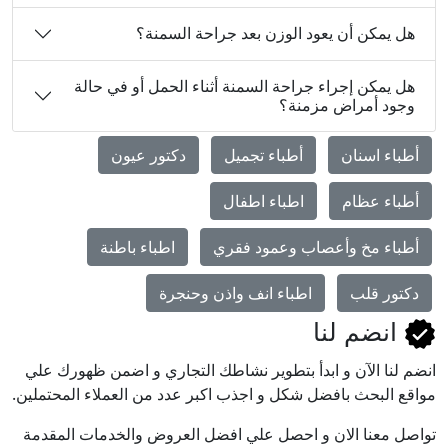
هل يمكن أن يعود الوزن بعد جراحة السمنة؟
هل يمكن إجراء جراحة السمنة أثناء الحمل أو في حالة
وجود أمراض مزمنة؟
أطباء اسنان
أطباء تجميل
دكتور عيون
أطباء عظام
اطباء اطفال
أطباء مخ وأعصاب وعمود فقري
اطباء باطنة
دكتور قلب
اطباء انف واذن وحنجرة
انضم لنا
انضم لنا اﻵن و ابدأ بتطوير نشاطك التجاري و اضمن ظهورك علي
مواقع البحث بافضل شكل و اجذب اكبر عدد من العملاء المحتملين.
تواصل معنا الان و احصل علي افضل العروض والخدمات المقدمة