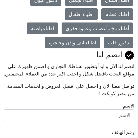
أطباء عظام
اطباء اطفال
أطباء مخ وأعصاب وعمود فقري
اطباء باطنة
دكتور قلب
اطباء انف واذن وحنجرة
انضم لنا
انضم لنا اﻵن و ابدأ بتطوير نشاطك التجاري و اضمن ظهورك علي
مواقع البحث بافضل شكل و اجذب اكبر عدد من العملاء المحتملين.
تواصل معنا الان و احصل علي افضل العروض والخدمات المقدمة
من مصر كونكت !
الاسم
رقم الهاتف