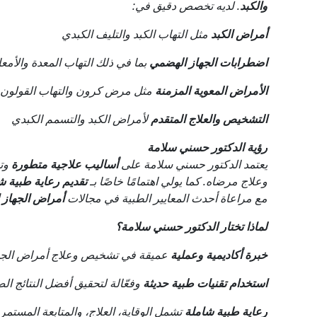
والكبد
. لديه تخصص دقيق في:
أمراض الكبد
مثل التهاب الكبد والتليف الكبدي
اضطرابات الجهاز الهضمي
بما في ذلك التهاب المعدة والأمع
الأمراض المعوية المزمنة
مثل مرض كرون والتهاب القولون 
التشخيص والعلاج المتقدم
لأمراض الكبد والتسمم الكبدي
رؤية الدكتور حسني سلامة
يعتمد الدكتور حسني سلامة على
أساليب علاجية متطورة
وتق
وعلاج مرضاه. كما يولي اهتمامًا خاصًا بـ
تقديم رعاية طبية ش
مع مراعاة أحدث المعايير الطبية في مجالات
أمراض الجهاز 
لماذا تختار الدكتور حسني سلامة؟
خبرة أكاديمية وعملية
عميقة في تشخيص وعلاج أمراض الجها
استخدام تقنيات طبية حديثة
وفعّالة لتحقيق أفضل النتائج ال
رعاية طبية شاملة
تشمل الوقاية، العلاج، والمتابعة المستمرة