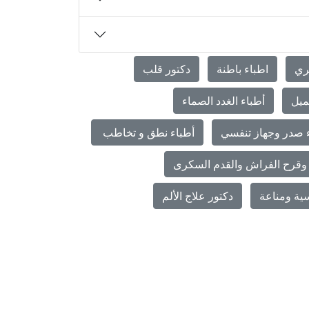
ري
اطباء باطنة
دكتور قلب
ميل
أطباء الغدد الصماء
 صدر وجهاز تنفسي
أطباء نطق و تخاطب
وقرح الفراش والقدم السكرى
ية ومناعة
دكتور علاج الألم