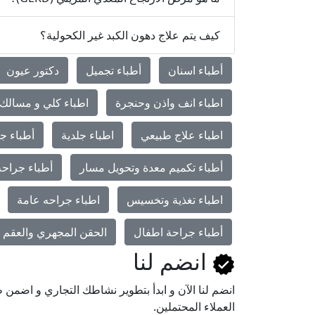
كيف يتم علاج دهون الكبد غير الكحولية؟
أطباء اسنان
أطباء تجميل
دكتور عيون
اطباء انف واذن وحنجرة
اطباء كلي و مسالك 
اطباء علاج طبيعي
اطباء جلدية
أطباء جر
أطباء تكميم معدة وتحويل مسار
أطباء جراحة
اطباء تغذية وتخسيس
اطباء جراحه عامة
أطباء جراحة اطفال
الحقن المجهري والعقم و
انضم لنا
انضم لنا اﻵن و ابدأ بتطوير نشاطك التجاري و اضم
العملاء المحتملين.