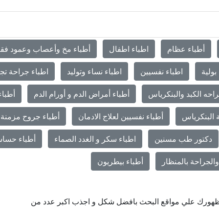
أطباء عظام
اطباء اطفال
أطباء مخ وأعصاب وعمود فق
بولية
اطباء نفسيين
اطباء نساء وتوليد
اطباء جراحة تج
احه الكبد والبنكرياس
أطباء أمراض الدم و أورام الدم
أطباء
 البنكرياس
أطباء نفسيين لعلاج الادمان
أطباء جروح مزمنة 
دكتور طب مسنين
اطباء سكر و الغدد الصماء
أطباء حساس
الجراحة بالمنظار
أطباء بيطريون
ن ظهورك علي مواقع البحث بافضل شكل و اجذب اكبر عدد من