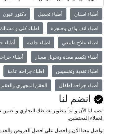
أطباء اسنان
أطباء تجميل
دكتور عيون
اطباء انف واذن وحنجرة
اطباء كلي و مسالك 
اطباء علاج طبيعي
اطباء جلدية
أطباء جر
أطباء تكميم معدة وتحويل مسار
أطباء جراحة
اطباء تغذية وتخسيس
اطباء جراحه عامة
أطباء جراحة اطفال
الحقن المجهري والعقم و
انضم لنا
انضم لنا اﻵن و ابدأ بتطوير نشاطك التجاري و اضم
العملاء المحتملين.
تواصل معنا الان و احصل علي افضل العروض والخدم