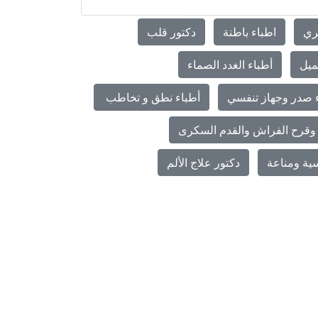
ري
اطباء باطنة
دكتور قلب
ميل
أطباء الغدد الصماء
 صدر وجهاز تنفسي
أطباء نطق و تخاطب
وقرح الفراش والقدم السكرى
ية ومناعة
دكتور علاج الألم