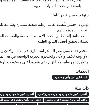
يقدم حلولًا متقدمة لعلاج حالات الحساسية الموسمية وال
باستخدام أحدث التقنيات الطبية.
رؤية د. حسين نصر الله:
يؤمن د. حسين بأهمية تقديم رعاية صحية متميزة وشاملة للم
لتحسين جودة حياتهم.
يسعى دائمًا إلى تطبيق أحدث الأساليب العلمية والتقنيات ال
لضمان تحقيق أفضل النتائج الطبية.
ملخص:
د. حسين نصر الله هو استشاري في الأنف والأذن وال
الأوروبية للأنف والأذن والحنجرة. بخبرته الواسعة في هذا 
متطورة لمرضاه، مع التزام دائم بتقديم أعلى مستويات الرعا
الخدمات
استشارى أنف وأذن و حنجرة
ذات صلة
أفضل دكتور أنف وأذن وحنجرة في روكسي
أفضل دكتور أنف وأذن وحنجرة
دكتور أنف وأذن وحنجرة في روكسي
دكتور أنف وأذن وحنجرة في مصر الج