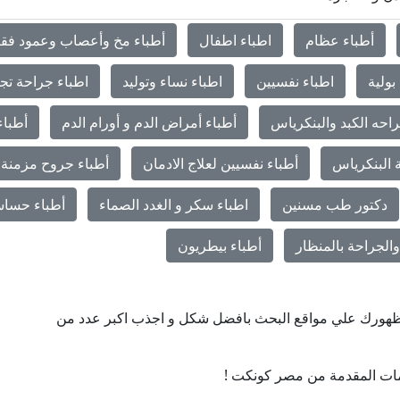
أطباء عظام
اطباء اطفال
أطباء مخ وأعصاب وعمود فق
بولية
اطباء نفسيين
اطباء نساء وتوليد
اطباء جراحة تج
احه الكبد والبنكرياس
أطباء أمراض الدم و أورام الدم
أطباء
 البنكرياس
أطباء نفسيين لعلاج الادمان
أطباء جروح مزمنة 
دكتور طب مسنين
اطباء سكر و الغدد الصماء
أطباء حساس
الجراحة بالمنظار
أطباء بيطريون
ن ظهورك علي مواقع البحث بافضل شكل و اجذب اكبر عدد من
ات المقدمة من مصر كونكت !