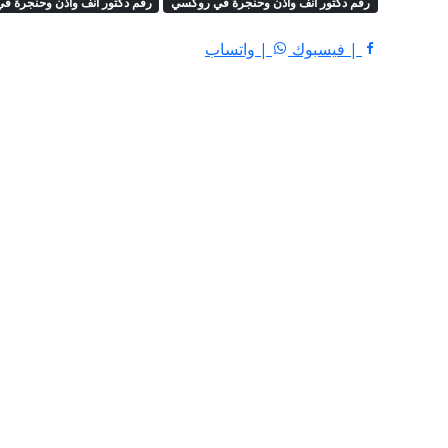
رقم دكتور أنف وأذن وحنجرة في روكسي
رقم دكتور أنف وأذن وحنجرة في
| فيسبوك
| واتساب