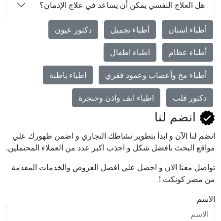
هل العلاج النفسي يمكن أن يساعد في علاج الإدمان؟
أطباء اسنان
أطباء تجميل
دكتور عيون
أطباء عظام
اطباء اطفال
أطباء مخ وأعصاب وعمود فقري
اطباء باطنة
دكتور قلب
اطباء انف واذن وحنجرة
انضم لنا
انضم لنا اﻵن و ابدأ بتطوير نشاطك التجاري و اضمن ظهورك علي
مواقع البحث بافضل شكل و اجذب اكبر عدد من العملاء المحتملين.
تواصل معنا الان و احصل علي افضل العروض والخدمات المقدمة
من مصر كونكت !
الاسم