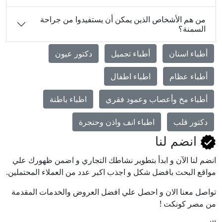
من هم الأشخاص الذين يمكن أن يستفيدوا من جراحة
السمنة؟
أطباء اسنان
أطباء تجميل
دكتور عيون
أطباء عظام
اطباء اطفال
أطباء مخ وأعصاب وعمود فقري
اطباء باطنة
دكتور قلب
اطباء انف واذن وحنجرة
انضم لنا
انضم لنا اﻵن و ابدأ بتطوير نشاطك التجاري و اضمن ظهورك علي
مواقع البحث بافضل شكل و اجذب اكبر عدد من العملاء المحتملين.
تواصل معنا الان و احصل علي افضل العروض والخدمات المقدمة
من مصر كونكت !