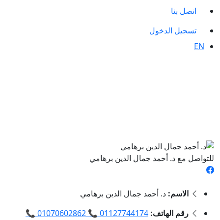
اتصل بنا
تسجيل الدخول
EN
للتواصل مع د. أحمد جمال الدين برهامي
الاسم:
د. أحمد جمال الدين برهامي
رقم الهاتف:
01127744174 📞 01070602862 📞