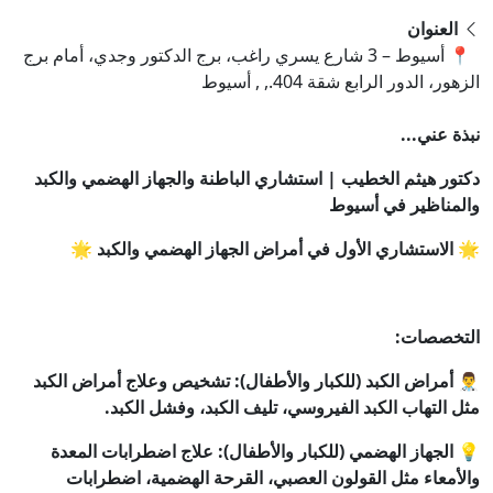
العنوان
📍 أسيوط – 3 شارع يسري راغب، برج الدكتور وجدي، أمام برج
الزهور، الدور الرابع شقة 404., , أسيوط
نبذة عني...
دكتور هيثم الخطيب | استشاري الباطنة والجهاز الهضمي والكبد
والمناظير في أسيوط
🌟 الاستشاري الأول في أمراض الجهاز الهضمي والكبد 🌟
التخصصات:
👨‍⚕️ أمراض الكبد (للكبار والأطفال): تشخيص وعلاج أمراض الكبد
مثل التهاب الكبد الفيروسي، تليف الكبد، وفشل الكبد.
💡 الجهاز الهضمي (للكبار والأطفال): علاج اضطرابات المعدة
والأمعاء مثل القولون العصبي، القرحة الهضمية، اضطرابات