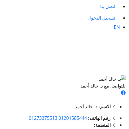
اتصل بنا
تسجيل الدخول
EN
للتواصل مع د. خالد أحمد
الاسم:
د. خالد أحمد
رقم الهاتف:
01201585444 01273375513
المنطقة: