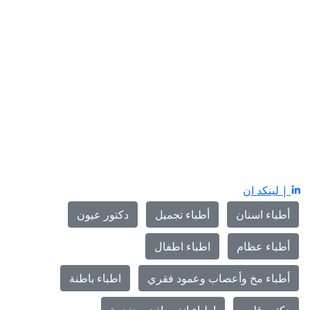
| لينكد ان
أطباء اسنان
أطباء تجميل
دكتور عيون
أطباء عظام
اطباء اطفال
أطباء مخ وأعصاب وعمود فقري
اطباء باطنة
دكتور قلب
اطباء انف واذن وحنجرة