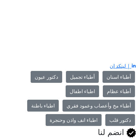
| لينكد ان
أطباء اسنان
أطباء تجميل
دكتور عيون
أطباء عظام
اطباء اطفال
أطباء مخ وأعصاب وعمود فقري
اطباء باطنة
دكتور قلب
اطباء انف واذن وحنجرة
انضم لنا