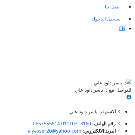
اتصل بنا
تسجيل الدخول
EN
للتواصل مع د. ياسر داود علي
الاسم:
د. ياسر داود علي
رقم الهاتف:
01110313160 0653555514
البريد الالكتروني:
alyasser20@yahoo.com