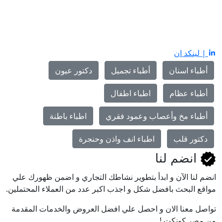
| لينكد ان
أطباء اسنان
أطباء تجميل
دكتور عيون
أطباء عظام
اطباء اطفال
أطباء مخ وأعصاب وعمود فقري
اطباء باطنة
دكتور قلب
اطباء انف واذن وحنجرة
انضم لنا
انضم لنا اﻵن و ابدأ بتطوير نشاطك التجاري و اضمن ظهورك علي
مواقع البحث بافضل شكل و اجذب اكبر عدد من العملاء المحتملين.
تواصل معنا الان و احصل علي افضل العروض والخدمات المقدمة
من مصر كونكت !