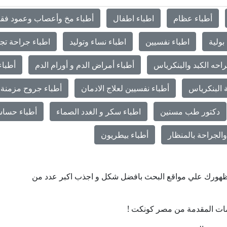
أطباء عظام
اطباء اطفال
أطباء مخ وأعصاب وعمود فق
بولية
اطباء نفسيين
اطباء نساء وتوليد
اطباء جراحة تج
احه الكبد والبنكرياس
أطباء أمراض الدم و أورام الدم
أطباء
 البنكرياس
أطباء نفسيين لعلاج الادمان
أطباء جروح مزمنة 
دكتور طب مسنين
اطباء سكر و الغدد الصماء
أطباء حساس
الجراحة بالمنظار
أطباء بيطريون
ن ظهورك علي مواقع البحث بافضل شكل و اجذب اكبر عدد من
ات المقدمة من مصر كونكت !