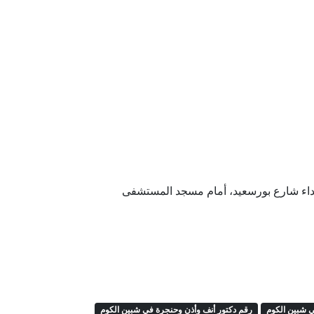
هداء شارع بورسعيد، أمام مسجد المستشفى
ي شبين الكوم
رقم دكتور أنف وأذن وحنجرة في شبين الكوم