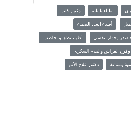
ري
اطباء باطنة
دكتور قلب
ميل
أطباء الغدد الصماء
 صدر وجهاز تنفسي
أطباء نطق و تخاطب
وقرح الفراش والقدم السكرى
ية ومناعة
دكتور علاج الألم