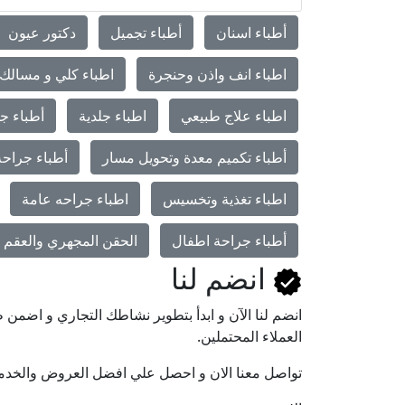
أطباء اسنان
أطباء تجميل
دكتور عيون
اطباء انف واذن وحنجرة
اطباء كلي و مسالك 
اطباء علاج طبيعي
اطباء جلدية
أطباء جر
أطباء تكميم معدة وتحويل مسار
أطباء جراحة
اطباء تغذية وتخسيس
اطباء جراحه عامة
أطباء جراحة اطفال
الحقن المجهري والعقم و
انضم لنا
انضم لنا اﻵن و ابدأ بتطوير نشاطك التجاري و اضم
العملاء المحتملين.
تواصل معنا الان و احصل علي افضل العروض والخدم