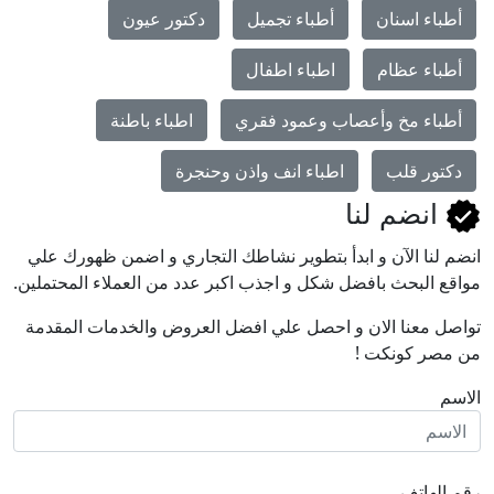
أطباء اسنان
أطباء تجميل
دكتور عيون
أطباء عظام
اطباء اطفال
أطباء مخ وأعصاب وعمود فقري
اطباء باطنة
دكتور قلب
اطباء انف واذن وحنجرة
انضم لنا
انضم لنا اﻵن و ابدأ بتطوير نشاطك التجاري و اضمن ظهورك علي
مواقع البحث بافضل شكل و اجذب اكبر عدد من العملاء المحتملين.
تواصل معنا الان و احصل علي افضل العروض والخدمات المقدمة
من مصر كونكت !
الاسم
رقم الهاتف