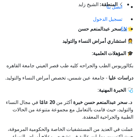
المنطقة:
الشيخ زايد
اتصل بنا
تسجيل الدخول
EN
🌟 د. سحر عبدالمنعم حسن
👩‍⚕️
استشار
ي أمراض النساء والتوليد
🎓 المؤهلات العلمية
:
بكالوريوس الطب والجراحه كليه طب قصر العيني جامعة القاهره
دراسات عليا
- جامعة عين شمس، تخصص أمراض النساء والتوليد.
🩺 الخبرة المهنية
:
د. سحر عبدالمنعم حسن خبرة
أكثر من
20 عامًا
في مجال النساء
والتوليد، حيث قامت بالتعامل مع مجموعة متنوعة من الحالات
الطبية والجراحية المعقدة.
عملت في العديد من المستشفيات الخاصة والحكومية المرموقة،
حيث اكتسبت مهارات عالية في تشخيص وعلاج أمراض النساء