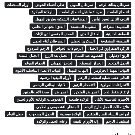
سرطان بطانة الرحم
سرطان المهبل
تدلي أعضاء الحوض
أورام الملحقات
انقطاع الطمث
مرحلة ما قبل انقطاع الطمث
الولادة المبكرة
النزف التالى لسن اليأس
المضاعفات الشبكية بطريق المهبل
المشيمة المنزاحة
المشيمة الملتصقة
الفتق الحجابي الخلقي
العملقة الجنينية
العضال الغدي
الضعف الجنسي لدى الإناث
السنسنة المشقوقة
السكرى الحملي
السرطان أثناء الحمل
الركود الصفراوي في الحمل
الرحم ذات الحواجز
الرحم المزدوج
الرتج الإحليلي
الخصوبة عند النساء
الحمل بعد الزرع
الحمل المنتبذ
الحمل المتعدد
الحزاز المسطح
الحاجز المهبلي
الجماع المؤلم
التهاب المهبل الجرثومي
التهاب المهبل
التهاب الأعضاء التناسلية الأنثوية
التدلي عقب عملية استئصال الرحم
الأورام الليفية الرحمية
الانحرافات المولرية
الانحجاز الرئوي
الانتباذ البطاني الرحمي
ارتفاع ضغط الدم
الإجهاض المتكرر
الإجهاض
صحة الأم والجنين
الأجهزة التناسلية للأنثى
الولادة طبيعية
الفحوصات الوقائية للأم والجنين
علاج حالات الحمل خارج الرحم
المنظار التشخيصي والعلاجي
أمراض النساء للسن المتقدم
الولادة قيصرية
الحمل المصحوب
حمل التوأم
استئصال الرحم
إزالة الأورام الليفية
رعاية الحمل والولادة