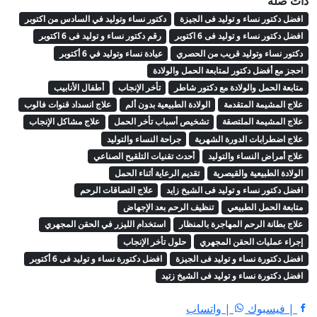
ذات صلة
افضل دكتور نساء و توليد فى الجيزة
دكتور نساء وتوليد في السادس من اكتوبر
افضل دكتور نساء و توليد فى 6 اكتوبر
رقم دكتور نساء و توليد فى 6 اكتوبر
دكتور نساء وتوليد قريب من الحصري
عيادة نساء وتوليد في 6 أكتوبر
احجز مع أفضل دكتور لمتابعة الحمل والولادة
متابعة الحمل والولادة مع دكتور شاطر
تأخر الإنجاب
أطفال الأنابيب
علاج المشيمة المتقدمة
الولادة الطبيعية بدون ألم
علاج انسداد قنوات فالوب
علاج المشيمة الملتصقة
تشخيص أسباب تأخر الحمل
علاج مشاكل الإنجاب
علاج اضطرابات الدورة الشهرية
جراحة النساء والتوليد
علاج أمراض النساء والتوليد
أحدث تقنيات التلقيح الصناعي
الولادة الطبيعية والقيصرية
تقديم الرعاية أثناء الحمل
افضل دكتور نساء و توليد فى الشيخ زايد
علاج التصاقات الرحم
متابعة الحمل الطبيعي
تنظيف الرحم بعد الإجهاض
علاج بطانة الرحم المهاجرة بالمنظار
استخدام الليزر في الحقن المجهري
إجراء عمليات الحقن المجهري
حلول تأخر الإنجاب
افضل دكتورة نساء و توليد فى الجيزة
افضل دكتورة نساء و توليد فى 6 أكتوبر
افضل دكتورة نساء و توليد فى الشيخ زتيد
| فيسبوك
| واتساب