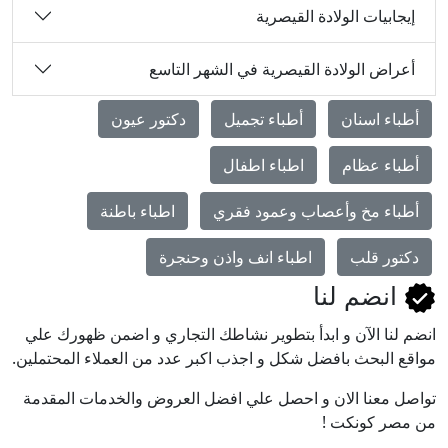
إيجابيات الولادة القيصرية
أعراض الولادة القيصرية في الشهر التاسع
أطباء اسنان
أطباء تجميل
دكتور عيون
أطباء عظام
اطباء اطفال
أطباء مخ وأعصاب وعمود فقري
اطباء باطنة
دكتور قلب
اطباء انف واذن وحنجرة
انضم لنا
انضم لنا اﻵن و ابدأ بتطوير نشاطك التجاري و اضمن ظهورك علي
مواقع البحث بافضل شكل و اجذب اكبر عدد من العملاء المحتملين.
تواصل معنا الان و احصل علي افضل العروض والخدمات المقدمة
من مصر كونكت !