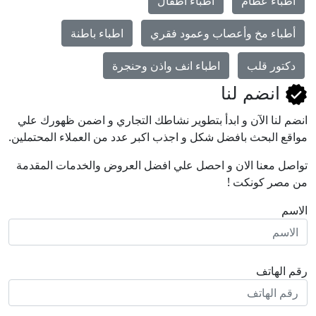
أطباء عظام
اطباء اطفال
أطباء مخ وأعصاب وعمود فقري
اطباء باطنة
دكتور قلب
اطباء انف واذن وحنجرة
انضم لنا
انضم لنا اﻵن و ابدأ بتطوير نشاطك التجاري و اضمن ظهورك علي
مواقع البحث بافضل شكل و اجذب اكبر عدد من العملاء المحتملين.
تواصل معنا الان و احصل علي افضل العروض والخدمات المقدمة
من مصر كونكت !
الاسم
رقم الهاتف