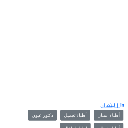
| لينكد ان
أطباء اسنان
أطباء تجميل
دكتور عيون