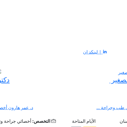
| لينكد ان
لصغير
دكت
ل طب وجراحة ...
د. عمر هارون أخصا
نان
الأيام المتاحة
التخصص:
أخصائي جراحة وتق