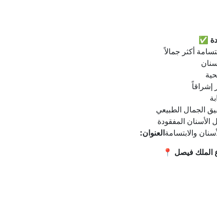
✅
ج
🏗️✨، لابتسامة أ
للعنا
🌼
✨🔦، ل

🦷👁️، لتغيير شكل
🌱💉، باستخدام تق
العنوان:
🦷🦷، لتصحيح ا
📍
شارع الملك 