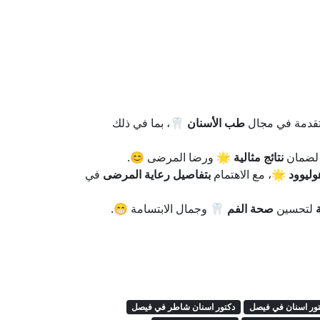
تقدمة في مجال
طب الأسنان
🦷، بما في ذلك
لضمان
نتائج مثالية
🌟 ورضا المرضى 😊.
وليوود
🌟، مع الاهتمام
بتفاصيل رعاية المرضى
في
لتحسين
صحة الفم
🦷 وجمال الابتسامة 😁.
ور اسنان في فيصل
دكتور اسنان شاطر في فيصل