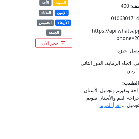
السبت
الأحد
شف:
400
الإثنين
الثلاثاء
0106301714
الأربعاء
الخميس
https://api.whatsa
الجمعة
phone=2
احجز الآن
صل, جيزة
 اتجاه الرماية، الدور الثاني
"رنين"
الطبيب:
حة وتقويم وتجميل الأسنان
احة الفم والأسنان تقويم
جميل ...
اقرأ المزيد