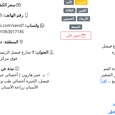
السبت
الأحد
سعر الك
الإثنين
الثلاثاء
رقم الهاتف:
5
الأربعاء
الخميس
واتساب:
pp.com/send?
الجمعة
01063017145
احجز الآن
المنطقة:
في
ارع فيصل
ة
العنوان:
9 شارع فيصل الرئيسي،
فوق مركز 
ة الفم
نبذة عن 
 الصغير
🦷 د. عمر هارون | أخصائي جرا
 ...
اقرأ
فيصل، الجيزة أخصائي طب وجر
الأسنان زراعة الأسنان ت
يد