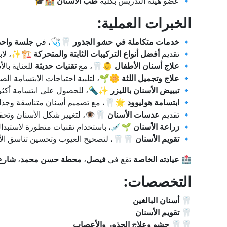
🏫🎓
طب الأسنان
🔹 عضو هيئة التدريس بكلية
الخبرات العملية:
لسة واحدة
🦷🩺، في
خدمات متكاملة في حشو الجذور
🔹
كثر جمالاً
أفضل أنواع التركيبات الثابتة والمتحركة
🔹 تقديم
ية بالأسنان
تقنيات حديثة
👶🦷، مع
علاج أسنان الأطفال
🔹
، لتلبية احتياجات الابتسامة الصحية
علاج وتجميل اللثة
🔹
لحصول على ابتسامة أكثر إشراقاً
تبييض الأسنان بالليزر
🔹
🦷، مع تصميم أسنان متناسقة وجذابة
ابتسامة هوليوود
🔹
 الأسنان وتحقيق الجمال الطبيعي
عدسات الأسنان
🔹 تقديم
نيات متطورة لاستبدال الأسنان المفقودة
زراعة الأسنان
🔹
لعيوب وتحسين تناسق الأسنان والابتسامة
تقويم الأسنان
🔹
فيصل
،
محطة حسن محمد
،
فيصل
تقع في
عيادته الخاصة
🏥
التخصصات:
أسنان البالغين
🦷
تقويم الأسنان
🦷
حشو وعلاج الجذور والأعصاب
🦷🦷