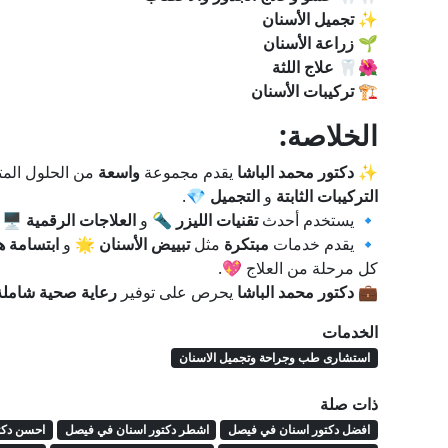
✨
تجميل الأسنان
🌱
زراعة الأسنان
🌺🦷
علاج اللثة
🏗️
تركيبات الأسنان
الخلاصة:
✨
دكتور محمد الباشا
يقدم مجموعة
واسعة
من الحلول الم
التركيبات الثابتة
و
التجميل
💎.
🔹 يستخدم أحدث
تقنيات الليزر
🔦 و
العلاجات الرقمية
🖥️ 
🔹 يقدم خدمات
مبتكرة
مثل
تبييض الأسنان
🌟 و
ابتسامة ه
كل مرحلة من العلاج 💖.
💼
دكتور محمد الباشا
يحرص على توفير
رعاية صحية شاملة
الخدمات
استشارى طب وجراحة وتجميل الاسنان
ذات صلة
افضل دكتور اسنان في فيصل
اشطر دكتور اسنان في فيصل
احسن دكت