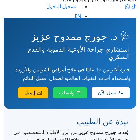
تسجيل الدخول
EN
🩺 د. جورج ممدوح عزيز
استشاري جراحة الأوعية الدموية والقدم
السكري
خبرة أكثر من 13 عامًا في علاج أمراض الشرايين والأوردة
باستخدام أحدث التقنيات العالمية لضمان أفضل النتائج.
📞 اتصل الآن
💬 واتساب
✉️ إيميل
نبذة عن الطبيب
يُعد
د. جورج ممدوح عزيز
من أبرز الأطباء المتخصصين في
جراحة الأوعية الدموية وعلاج القدم السكري في مصر
،