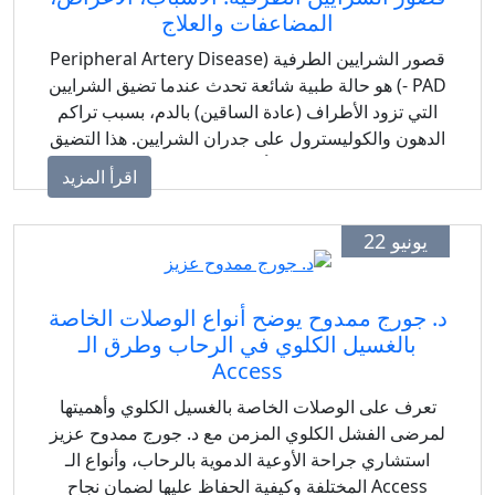
المضاعفات والعلاج
قصور الشرايين الطرفية (Peripheral Artery Disease
- PAD) هو حالة طبية شائعة تحدث عندما تضيق الشرايين
التي تزود الأطراف (عادة الساقين) بالدم، بسبب تراكم
الدهون والكوليسترول على جدران الشرايين. هذا التضيق
يقلل من تدفق الدم إلى الأطراف، مما يؤدي إلى مجموعة
اقرأ المزيد
من الأعراض والمضاعفات الخطيرة مثل جلطات
الشرايين والغرغرينا إذا لم يتم التشخيص المبكر والعلاج
يونيو 22
الفعال.
د. جورج ممدوح يوضح أنواع الوصلات الخاصة
بالغسيل الكلوي في الرحاب وطرق الـ
Access
تعرف على الوصلات الخاصة بالغسيل الكلوي وأهميتها
لمرضى الفشل الكلوي المزمن مع د. جورج ممدوح عزيز
استشاري جراحة الأوعية الدموية بالرحاب، وأنواع الـ
Access المختلفة وكيفية الحفاظ عليها لضمان نجاح