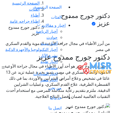
الصفحة الرئيسية
الصفحة الرئيسية
الفئات
دكتور جورج ممدوح
أطباء
الفئات
اطباء جراحه عامة
عزيز
اخبار و مقالات
دكتور جورج ممدوح
أخبار الرياضة
عزيز
حوادث
أخبار دينية
من أبرز الأطباء في مجال جراحة الأوعية الدموية والقدم السكري
في مصر
أخبار التكنولوجيا والأجهزة الذكية
دكتور جورج ممدوح عزيز
نشرة الآثار
اخبار طبية
د. جورج ممدوح عزيز هو أحد أبرز الأطباء في مجال جراحة الأوعية
مشاهير
الدموية والقدم السكري في مصر، يتميز بخبرة عملية تزيد عن 13
اخبار السيارات
عامًا في تشخيص وعلاج أمراض الشرايين والأوردة، بما في ذلك
اخبار مصر
القسطرة الطرفية، علاج القدم السكري، وعمليات الشرايين
من نحن
الدقيقة. ملتزم بتقديم رعاية متكاملة للمرضى مع استخدام أحدث
التقنيات العالمية لضمان أفضل النتائج العلاجية.
خدماتنا
اتصل بنا
للتواصل مع دكتور جورج ممدوح عزيز