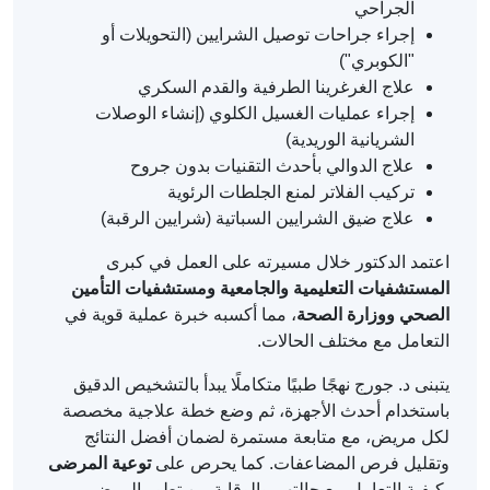
الجراحي
إجراء جراحات توصيل الشرايين (التحويلات أو
"الكوبري")
علاج الغرغرينا الطرفية والقدم السكري
إجراء عمليات الغسيل الكلوي (إنشاء الوصلات
الشريانية الوريدية)
علاج الدوالي بأحدث التقنيات بدون جروح
تركيب الفلاتر لمنع الجلطات الرئوية
علاج ضيق الشرايين السباتية (شرايين الرقبة)
اعتمد الدكتور خلال مسيرته على العمل في كبرى
المستشفيات التعليمية والجامعية ومستشفيات التأمين
الصحي ووزارة الصحة
، مما أكسبه خبرة عملية قوية في
التعامل مع مختلف الحالات.
يتبنى د. جورج نهجًا طبيًا متكاملًا يبدأ بالتشخيص الدقيق
باستخدام أحدث الأجهزة، ثم وضع خطة علاجية مخصصة
لكل مريض، مع متابعة مستمرة لضمان أفضل النتائج
وتقليل فرص المضاعفات. كما يحرص على
توعية المرضى
بكيفية التعامل مع حالتهم والوقاية من تطور المرض.