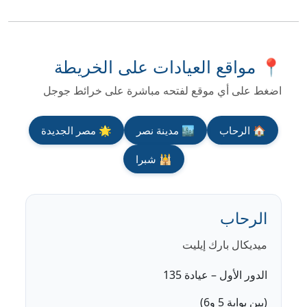
📍 مواقع العيادات على الخريطة
اضغط على أي موقع لفتحه مباشرة على خرائط جوجل
🏠 الرحاب
🏙️ مدينة نصر
🌟 مصر الجديدة
🕌 شبرا
الرحاب
ميديكال بارك إيليت
الدور الأول – عيادة 135
(بين بوابة 5 و6)